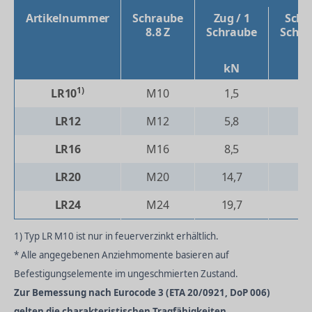
Artikelnummer
Schraube
Zug / 1
Schub
8.8 Z
Schraube
Schr
kN
k
1)
LR10
M10
1,5
-
LR12
M12
5,8
0,
LR16
M16
8,5
1,
LR20
M20
14,7
3,
LR24
M24
19,7
4,
1) Typ LR M10 ist nur in feuerverzinkt erhältlich.
* Alle angegebenen Anziehmomente basieren auf
Befestigungselemente im ungeschmierten Zustand.
Zur Bemessung nach Eurocode 3 (ETA 20/0921, DoP 006)
gelten die charakteristischen Tragfähigkeiten.