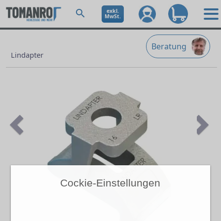
exkl.
MwSt.
Beratung
Lindapter
Previous
Ne
Cockie-Einstellungen