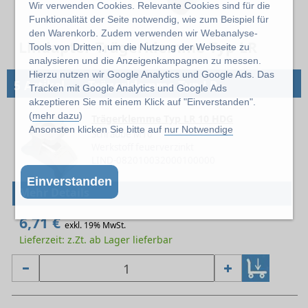
Wir verwenden Cookies. Relevante Cookies sind für die
Funktionalität der Seite notwendig, wie zum Beispiel für
den Warenkorb. Zudem verwenden wir Webanalyse-
Lindapter Trägerklemme Typ LR
Tools von Dritten, um die Nutzung der Webseite zu
analysieren und die Anzeigenkampagnen zu messen.
Hierzu nutzen wir Google Analytics und Google Ads. Das
→
5 Artikel
Trägerklemme Typ LR
Tracken mit Google Analytics und Google Ads
akzeptieren Sie mit einem Klick auf "Einverstanden".
(
mehr dazu
)
Trägerklemme Typ LR 10 HDG
Ansonsten klicken Sie bitte auf
nur Notwendige
Schraube M10
Werkstoff feuerverzinkt
LIND-082010032000100000
Einverstanden
Mehr Details
6,71 €
exkl. 19% MwSt.
Lieferzeit: z.Zt. ab Lager lieferbar