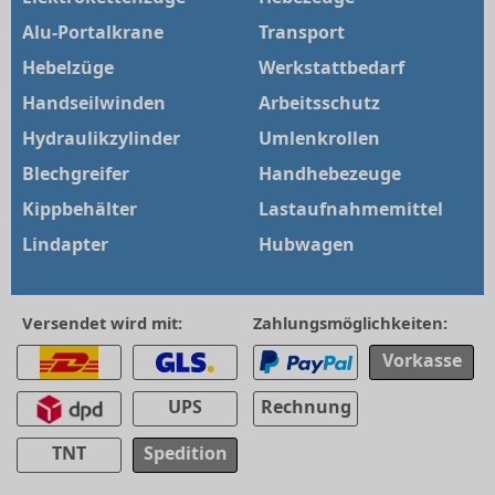
Alu-Portalkrane
Transport
Hebelzüge
Werkstattbedarf
Handseilwinden
Arbeitsschutz
Hydraulikzylinder
Umlenkrollen
Blechgreifer
Handhebezeuge
Kippbehälter
Lastaufnahmemittel
Lindapter
Hubwagen
Versendet wird mit:
Zahlungsmöglichkeiten:
Vorkasse
UPS
Rechnung
TNT
Spedition