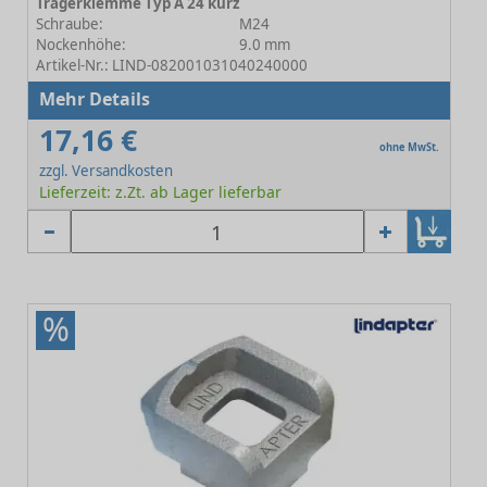
Trägerklemme Typ A 24 kurz
Schraube:
M24
Nockenhöhe:
9.0 mm
Artikel-Nr.: LIND-082001031040240000
Mehr Details
17,16 €
ohne MwSt.
zzgl. Versandkosten
Lieferzeit: z.Zt. ab Lager lieferbar
%