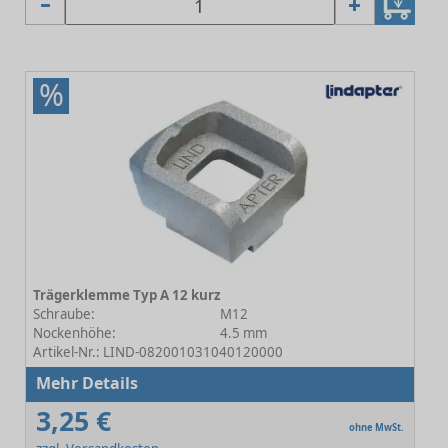
%
Trägerklemme Typ A 12 kurz
Schraube:
M12
Nockenhöhe:
4.5 mm
Artikel-Nr.: LIND-082001031040120000
Mehr Details
3,25 €
ohne MwSt.