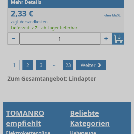
Mehr Details
2,33 €
ohne MwSt.
zzgl. Versandkosten
Lieferzeit: z.Zt. ab Lager lieferbar
...
1
2
3
23
Weiter
Zum Gesamtangebot: Lindapter
TOMANRO
Beliebte
empfiehlt
Kategorien
Elektrokettenzüge
Hebezeuge