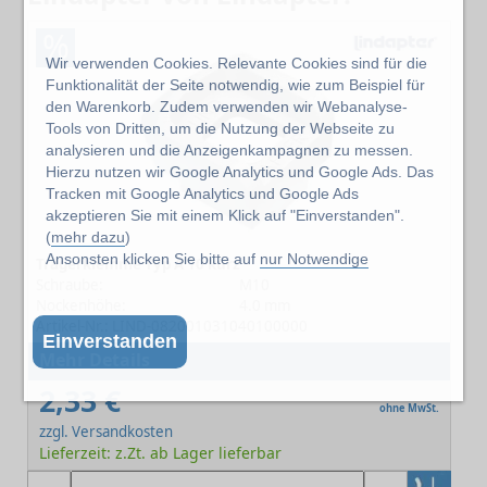
%
Wir verwenden Cookies. Relevante Cookies sind für die
Funktionalität der Seite notwendig, wie zum Beispiel für
den Warenkorb. Zudem verwenden wir Webanalyse-
Tools von Dritten, um die Nutzung der Webseite zu
analysieren und die Anzeigenkampagnen zu messen.
Hierzu nutzen wir Google Analytics und Google Ads. Das
Tracken mit Google Analytics und Google Ads
akzeptieren Sie mit einem Klick auf "Einverstanden".
(
mehr dazu
)
Ansonsten klicken Sie bitte auf
nur Notwendige
Trägerklemme Typ A 10 kurz
Schraube:
M10
Nockenhöhe:
4.0 mm
Artikel-Nr.: LIND-082001031040100000
Einverstanden
Mehr Details
2,33 €
ohne MwSt.
zzgl. Versandkosten
Lieferzeit: z.Zt. ab Lager lieferbar