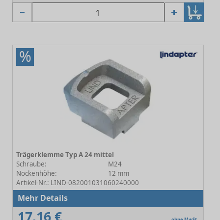
%
Trägerklemme Typ A 24 mittel
Schraube:
M24
Nockenhöhe:
12 mm
Artikel-Nr.: LIND-082001031060240000
Mehr Details
17,16 €
ohne MwSt.