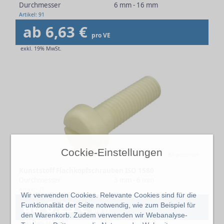
Durchmesser
6 mm - 16 mm
Artikel: 91
ab 6,63 €
pro VE
exkl. 19% MwSt.
Cockie-Einstellungen
KI-generiert
Kunststoff Flachkopfschrauben ISO 1580
Durchmesser
3 mm - 6 mm
Artikel: 21
Wir verwenden Cookies. Relevante Cookies sind für die
ab 6,23 €
Funktionalität der Seite notwendig, wie zum Beispiel für
pro VE
den Warenkorb. Zudem verwenden wir Webanalyse-
exkl. 19% MwSt.