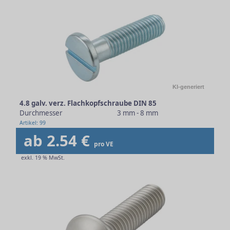
KI-generiert
4.8 galv. verz. Flachkopfschraube DIN 85
Durchmesser
3 mm - 8 mm
Artikel: 99
ab 2.54 €
pro VE
exkl. 19 % MwSt.