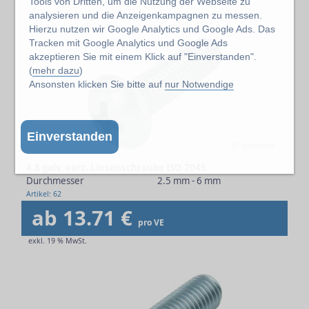
Tools von Dritten, um die Nutzung der Webseite zu
analysieren und die Anzeigenkampagnen zu messen.
Hierzu nutzen wir Google Analytics und Google Ads. Das
Tracken mit Google Analytics und Google Ads
akzeptieren Sie mit einem Klick auf "Einverstanden".
(
mehr dazu
)
Ansonsten klicken Sie bitte auf
nur Notwendige
Einverstanden
KI-generiert
4.8 galv. verz. Linsenschraube ISO 7045
Durchmesser
2.5 mm - 6 mm
Artikel: 62
ab 13.71 €
pro VE
exkl. 19 % MwSt.