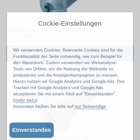
KI-generiert
Cockie-Einstellungen
10.9 galv. verz. Schrauben ISO 7380 ISR
Durchmesser
4 mm - 8 mm
Artikel: 23
ab 16,51 €
Wir verwenden Cookies. Relevante Cookies sind für die
pro VE
Funktionalität der Seite notwendig, wie zum Beispiel für
den Warenkorb. Zudem verwenden wir Webanalyse-
exkl. 19% MwSt.
Tools von Dritten, um die Nutzung der Webseite zu
analysieren und die Anzeigenkampagnen zu messen.
Hierzu nutzen wir Google Analytics und Google Ads. Das
Tracken mit Google Analytics und Google Ads
akzeptieren Sie mit einem Klick auf "Einverstanden".
(
mehr dazu
)
Ansonsten klicken Sie bitte auf
nur Notwendige
Einverstanden
KI-generiert
Austenite (A2) Schrauben ISO 7380 ISR