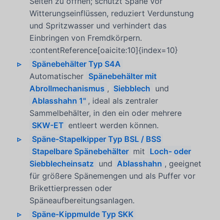
Seiten zu öffnen; schützt Späne vor
Witterungseinflüssen, reduziert Verdunstung
und Spritzwasser und verhindert das
Einbringen von Fremdkörpern.
:contentReference[oaicite:10]{index=10}
Spänebehälter Typ S4A
Automatischer
Spänebehälter mit
Abrollmechanismus
,
Siebblech
und
Ablasshahn 1"
, ideal als zentraler
Sammelbehälter, in den ein oder mehrere
SKW-ET
entleert werden können.
Späne-Stapelkipper Typ BSL / BSS
Stapelbare Spänebehälter
mit
Loch- oder
Siebblecheinsatz
und
Ablasshahn
, geeignet
für größere Spänemengen und als Puffer vor
Brikettierpressen oder
Späneaufbereitungsanlagen.
Späne-Kippmulde Typ SKK