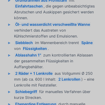
Grundrahmen aus Profilstahl
mit
Einfahrtaschen
, die gegen unbeabsichtigtes
Abrutschen und Auskippen gesichert werden
können.
Öl- und wasserdicht verschweißte Wanne
verhindert das Austreten von
Kühlschmierstoffen und Emulsionen.
Siebblech
im Wannenbereich trennt
Späne
von
Flüssigkeiten
.
Ablasshahn 1"
zum kontrollierten Ablassen
der gesammelten Flüssigkeiten in
Auffangbehälter.
2 Räder + 1 Lenkrolle
aus Vollgummi Ø 250
mm (ab ca. 600 l Inhalt:
2 Lenkrollen
) – eine
Lenkrolle mit Feststeller.
Schiebegriff
für manuelles Verfahren über
kurze Strecken.
Ebenerdige Entleerung
durch manuelle