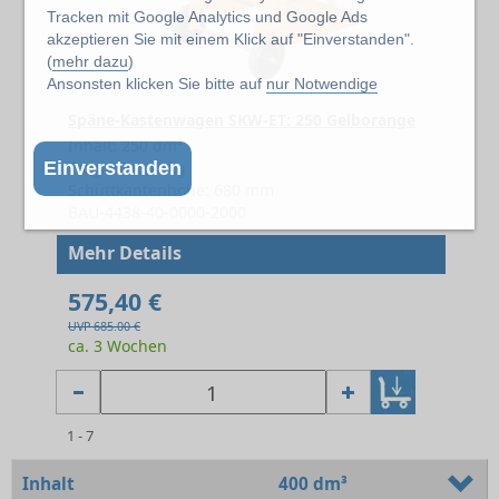
Tracken mit Google Analytics und Google Ads
akzeptieren Sie mit einem Klick auf "Einverstanden".
(
mehr dazu
)
Ansonsten klicken Sie bitte auf
nur Notwendige
Späne-Kastenwagen SKW-ET: 250 Gelborange
Inhalt: 250 dm³
Traglast: 300 kg
Einverstanden
Schüttkantenhöhe: 680 mm
BAU-4438-40-0000-2000
Mehr Details
575,40 €
UVP 685.00 €
ca. 3 Wochen
1 - 7
Inhalt
400 dm³