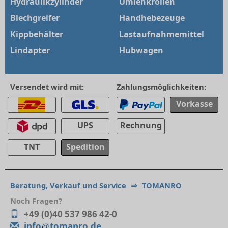
Hydraulikzylinder
Umlenkrollen
Blechgreifer
Handhebezeuge
Kippbehälter
Lastaufnahmemittel
Lindapter
Hubwagen
Versendet wird mit:
Zahlungsmöglichkeiten:
Vorkasse
UPS
Rechnung
TNT
Spedition
Beratung, Verkauf und Service
⇒
TOMANRO
Noch Fragen?
+49 (0)40 537 986 42-0
info
tomanro.de