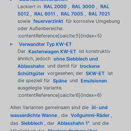
Lackiert in
RAL 2000
,
RAL 3000
,
RAL
5012
,
RAL 6011
,
RAL 7005
,
RAL 7021
sowie
feuerverzinkt
für korrosive Umgebung
oder Außenbereiche.
:contentReference[oaicite:5]{index=5}
Verwandter Typ KW-ET
Der
Kastenwagen KW-ET
ist konstruktiv
ähnlich, jedoch
ohne Siebblech und
Ablasshahn
und damit für
trockene
Schüttgüter
vorgesehen; der
SKW-ET
ist
die speziell für
Späne
und
Emulsionen
ausgelegte Variante.
:contentReference[oaicite:6]{index=6}
Allen Varianten gemeinsam sind die
öl- und
wasserdichte Wanne
, die
Vollgummi-Räder
,
das
Siebblech
, der
Ablasshahn 1"
und die
Möglichkeit der
Stapleraufnahme über