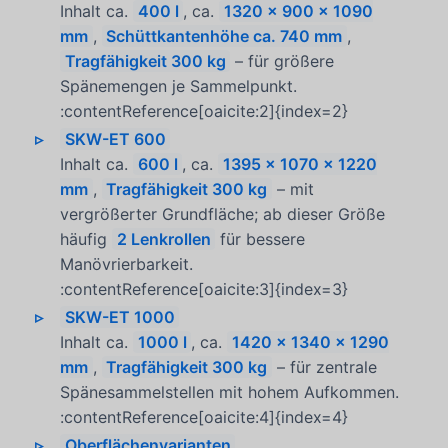
Inhalt ca.
400 l
, ca.
1320 x 900 x 1090
mm
,
Schüttkantenhöhe ca. 740 mm
,
Tragfähigkeit 300 kg
– für größere
Spänemengen je Sammelpunkt.
:contentReference[oaicite:2]{index=2}
SKW-ET 600
Inhalt ca.
600 l
, ca.
1395 x 1070 x 1220
mm
,
Tragfähigkeit 300 kg
– mit
vergrößerter Grundfläche; ab dieser Größe
häufig
2 Lenkrollen
für bessere
Manövrierbarkeit.
:contentReference[oaicite:3]{index=3}
SKW-ET 1000
Inhalt ca.
1000 l
, ca.
1420 x 1340 x 1290
mm
,
Tragfähigkeit 300 kg
– für zentrale
Spänesammelstellen mit hohem Aufkommen.
:contentReference[oaicite:4]{index=4}
Oberflächenvarianten