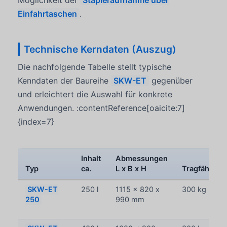
Einfahrtaschen
.
Technische Kerndaten (Auszug)
Die nachfolgende Tabelle stellt typische
Kenndaten der Baureihe
SKW-ET
gegenüber
und erleichtert die Auswahl für konkrete
Anwendungen. :contentReference[oaicite:7]
{index=7}
Inhalt
Abmessungen
Typ
ca.
L x B x H
Tragfähigkei
SKW-ET
250 l
1115 x 820 x
300 kg
250
990 mm