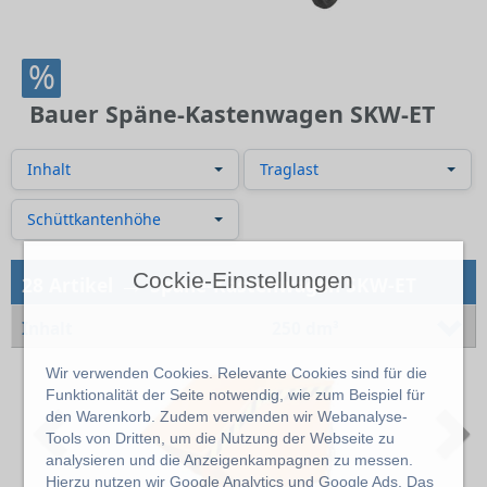
%
Bauer Späne-Kastenwagen SKW-ET
Inhalt
Traglast
Schüttkantenhöhe
→
Cockie-Einstellungen
28 Artikel
Späne-Kastenwagen SKW-ET
Inhalt
250 dm³
Wir verwenden Cookies. Relevante Cookies sind für die
Funktionalität der Seite notwendig, wie zum Beispiel für
Previous
N
den Warenkorb. Zudem verwenden wir Webanalyse-
Tools von Dritten, um die Nutzung der Webseite zu
analysieren und die Anzeigenkampagnen zu messen.
Hierzu nutzen wir Google Analytics und Google Ads. Das