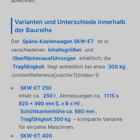
abwickeln.
Varianten und Unterschiede innerhalb
der Baureihe
Der
Späne-Kastenwagen SKW-ET
ist in
verschiedenen
Inhaltsgrößen
und
Oberflächenausführungen
erhältlich; die
Tragfähigkeit
liegt einheitlich bei etwa
300 kg
.
:contentReference[oaicite:1]{index=1}
SKW-ET 250
Inhalt ca.
250 l
, Abmessungen ca.
1115 x
820 x 990 mm (L x B x H)
,
Schüttkantenhöhe ca. 680 mm
,
Tragfähigkeit 300 kg
– kompakte Variante
für einzelne Maschinen.
SKW-ET 400