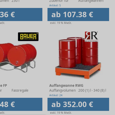
r WV
lumen
230 l
Zubehör für
Auffangwannen
Artikel: 5
36 €
ab 107.38 €
wSt.
exkl. 19 % MwSt.
e FP
Auffangwanne RWG
ür
Fassregale
Auffangvolumen
200 (1) l - 340 (8) l
Artikel: 24
48 €
ab 352.00 €
wSt.
exkl. 19 % MwSt.