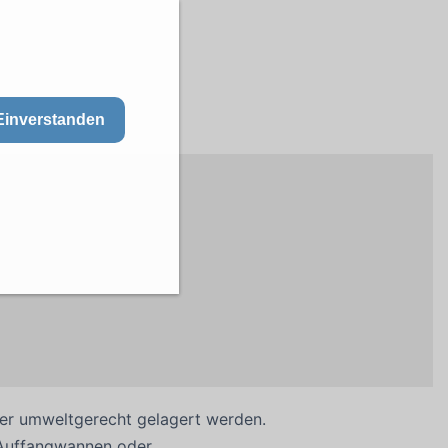
Einverstanden
aher umweltgerecht gelagert werden.
 Auffangwannen oder