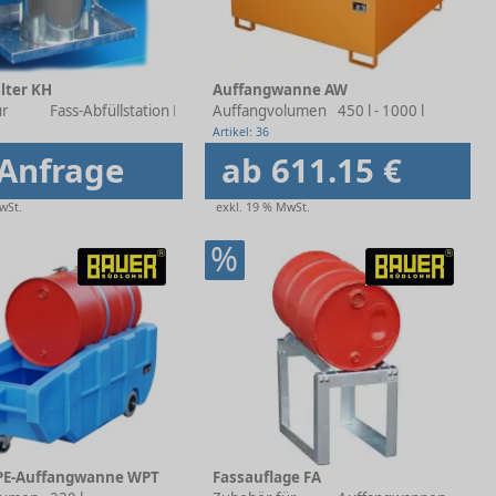
lter KH
Auffangwanne AW
ür
Fass-Abfüllstation FAS
Auffangvolumen
450 l - 1000 l
Artikel: 36
 Anfrage
ab 611.15 €
wSt.
exkl. 19 % MwSt.
%
 PE-Auffangwanne WPT
Fassauflage FA