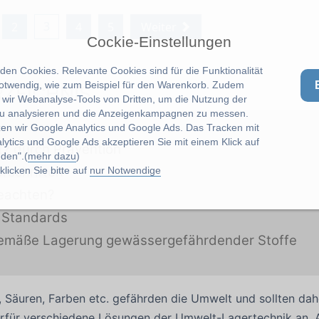
3
2
4
5
Weiter
Cockie-Einstellungen
en Cookies. Relevante Cookies sind für die Funktionalität
notwendig, wie zum Beispiel für den Warenkorb. Zudem
RZEICHNIS
wir Webanalyse-Tools von Dritten, um die Nutzung der
u analysieren und die Anzeigenkampagnen zu messen.
zen wir Google Analytics und Google Ads. Das Tracken mit
lytics und Google Ads akzeptieren Sie mit einem Klick auf
z durch Prävention
den".(
mehr dazu
)
rschriften
licken Sie bitte auf
nur Notwendige
beachten?
 Standards
gemäße Lagerung gewässergefährdender Stoffe
e, Säuren, Farben etc. gefährden die Umwelt und sollten d
rfür verschiedene Lösungen der Umwelt-Lagertechnik an.