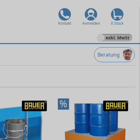
Kontakt
Anmelden
0 Stück
exkl. MwSt
Beratung
%