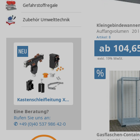
Gefahrstoffregale
Zubehör Umwelttechnik
Kleingebindewanne
Auffangvolumen
20 l 
Artikel: 8
ab 104,6
exkl. 19% MwSt.
%
Kastenschleifleitung XLine
Eine Beratung?
Rufen Sie uns an:
✆
+49 (0)40 537 986 42-0
Gasflaschen-Contain