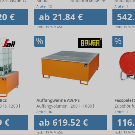
 (Gasflaschen Ø 230 mm) - 78 (Gasflaschen Ø 230 mm)
Modul
Auffahrecke AE - Wannenverbinde
Auffangvo
Artikel: 12
Artikel: 1
20 €
ab 21.84 €
542.
exkl. 19 % MwSt.
exkl. 19 % M
%
%
IBCs
Auffangwanne AW/PE
Fasspalett
 l & 1200 l
Auffangvolumen
200 l - 1000 l
Zubehör f
Artikel: 36
Artikel: 1
9 €
ab 619.52 €
116.
exkl. 19 % MwSt.
exkl. 19 % M