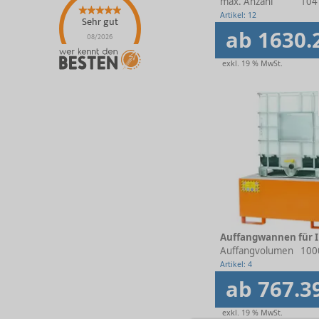
max. Anzahl
104
Artikel: 12
Sehr gut
ab 1630.
08/2026
exkl. 19 % MwSt.
Auffangwannen für 
Auffangvolumen
1000
Artikel: 4
ab 767.3
exkl. 19 % MwSt.