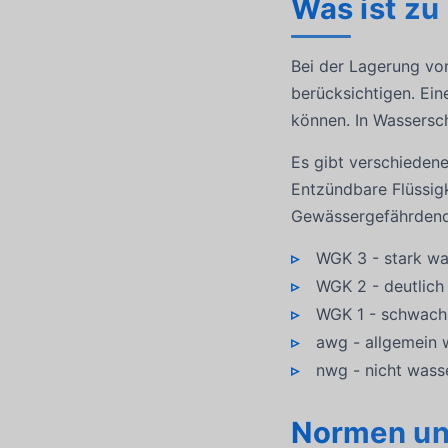
Was ist zu
Bei der Lagerung von
berücksichtigen. Ei
können. In Wassersc
Es gibt verschieden
Entzündbare Flüssigk
Gewässergefährdende
WGK 3 - stark w
WGK 2 - deutlic
WGK 1 - schwach
awg - allgemein
nwg - nicht wass
Normen un