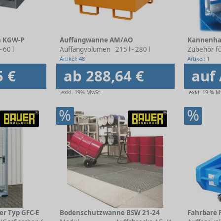
n KGW-P
Auffangwanne AM/AO
Kannenha
- 60 l
Auffangvolumen
215 l - 280 l
Zubehör f
Artikel: 48
Artikel: 1
5 €
ab 288,64 €
auf
exkl. 19% MwSt.
exkl. 19 % M
%
%
er Typ GFC-E
Bodenschutzwanne BSW 21-24
Fahrbare