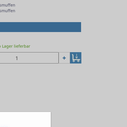
smuffen
smuffen
ab Lager lieferbar
erin-