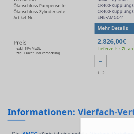
CR400-Kupplungs
Ölanschluss Pumpenseite
CR400-Kupplungs
Ölanschluss Zylinderseite
ENE-AMGC41
Artikel-Nr.:
-
Mehr Details
2.826,00€
Preis
Lieferzeit: z.Zt. a
exkl. 19% MwSt.
zzgl. Fracht und Verpackung
1 - 2
Informationen: Vierfach-Ver
Die
AMGC
-Serie ist eine mobile
Vierfach-Verteilere