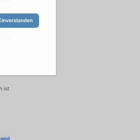
allen
Einverstanden
hluss
esser
h ist
kend