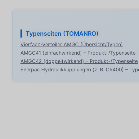
Typenseiten (TOMANRO)
Vierfach-Verteiler AMGC (Übersicht/Typen)
AMGC41 (einfachwirkend) – Produkt-/Typenseite
AMGC42 (doppeltwirkend) – Produkt-/Typenseite
Enerpac Hydraulikkupplungen (z. B. CR400) – Typ