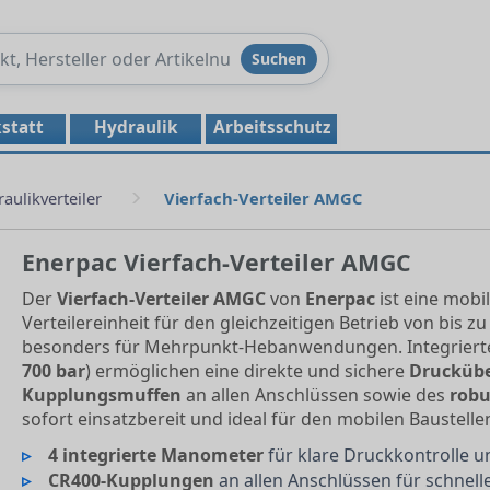
Produkte
Suchen
durchsuchen
statt
Hydraulik
Arbeitsschutz
aulikverteiler
Vierfach-Verteiler AMGC
Enerpac Vierfach-Verteiler AMGC
Der
Vierfach-Verteiler AMGC
von
Enerpac
ist eine mobi
Verteilereinheit für den gleichzeitigen Betrieb von bis z
besonders für Mehrpunkt-Hebanwendungen. Integriert
700 bar
) ermöglichen eine direkte und sichere
Druckübe
Kupplungsmuffen
an allen Anschlüssen sowie des
robu
sofort einsatzbereit und ideal für den mobilen Baustelle
4 integrierte Manometer
für klare Druckkontrolle u
CR400-Kupplungen
an allen Anschlüssen für schnell