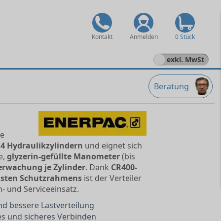
Kontakt
Anmelden
0 Stück
exkl. MwSt
Beratung
le
u
4 Hydraulikzylindern
und eignet sich
e,
glyzerin-gefüllte Manometer
(bis
rwachung je Zylinder
. Dank
CR400-
sten Schutzrahmens
ist der Verteiler
n- und Serviceeinsatz.
nd bessere Lastverteilung
es und sicheres Verbinden