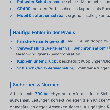
Robuster Schutzrahmen
: schützt Manometer und
CR400
an allen Ports: schnelles Kuppeln, als En
Mobil & sofort einsetzbar
: ergonomisches, komp
Häufige Fehler in der Praxis
Falsche Variante gewählt
: AMGC41 an doppeltwir
Verwechslung „Verteiler“ vs. „Synchronisation“
:
Geschwindigkeits-Synchronisation.
Kuppeln unter Druck
: beschädigt Kupplungen/Dic
Schlauch-/Port-Verwechslung
: Zylinderleitung
Sicherheit & Normen
Arbeiten mit
700 bar
-Hydraulik erfordert klare Si
auswählen, Leitungen korrekt verlegen (kein Knicken/
grundsätzlich gegen Absenken sichern. Als gängige R