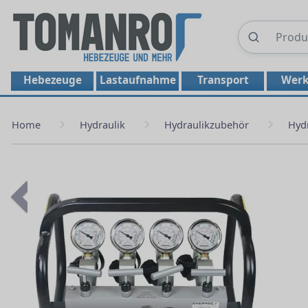
Hebezeuge
Lastaufnahme
Transport
Werk
Home
Hydraulik
Hydraulikzubehör
Hydr
Previous