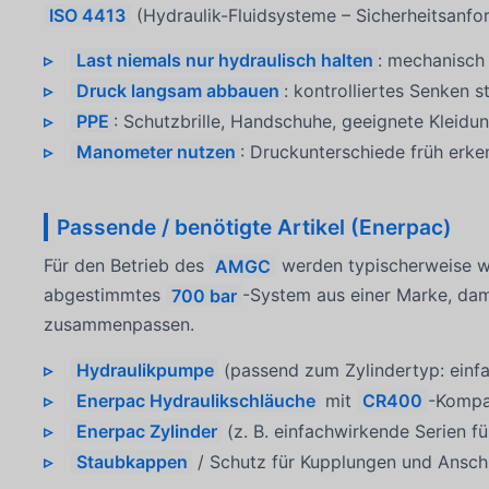
ISO 4413
(Hydraulik-Fluidsysteme – Sicherheitsanfo
Last niemals nur hydraulisch halten
: mechanisch
Druck langsam abbauen
: kontrolliertes Senken s
PPE
: Schutzbrille, Handschuhe, geeignete Kleidu
Manometer nutzen
: Druckunterschiede früh erk
Passende / benötigte Artikel (Enerpac)
Für den Betrieb des
AMGC
werden typischerweise we
abgestimmtes
700 bar
-System aus einer Marke, dam
zusammenpassen.
Hydraulikpumpe
(passend zum Zylindertyp: einf
Enerpac Hydraulikschläuche
mit
CR400
-Kompa
Enerpac Zylinder
(z. B. einfachwirkende Serien 
Staubkappen
/ Schutz für Kupplungen und Ansc