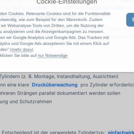
Cockie-Einstellungen
usten
Schutzrahmen
. Über
CR400-Kupplungsmuffen
an 
en Cookies. Relevante Cookies sind für die Funktionalität
u
4 Hydraulikzylindern
verbinden.
notwendig, wie zum Beispiel für den Warenkorb. Zudem
wir Webanalyse-Tools von Dritten, um die Nutzung der
GC vor allem
Übersicht
und
Kontrolle
: Jeder Zylinderansc
u analysieren und die Anzeigenkampagnen zu messen.
teilung, Druckspitzen und Abweichungen im Hub deutlich b
zen wir Google Analytics und Google Ads. Das Tracken mit
lytics und Google Ads akzeptieren Sie mit einem Klick auf
den".(
mehr dazu
)
licken Sie bitte auf
nur Notwendige
Zylindern (z. B. Montage, Instandhaltung, Ausrichten)
nn eine klare
Drucküberwachung
pro Zylinder erforderlic
ehreren Strängen parallel dokumentiert werden sollen
rung und Schutzrahmen
. Entscheidend ist der verwendete Zylindertyp:
einfachwir