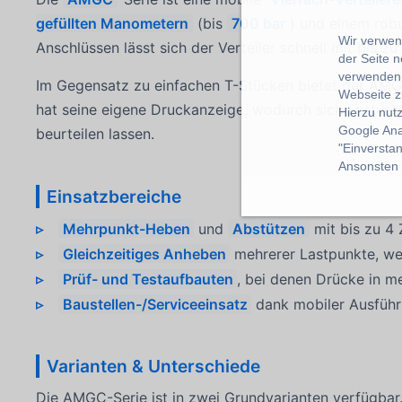
gefüllten Manometern
(bis
700 bar
) und einem rob
Wir verwend
Anschlüssen lässt sich der Verteiler schnell mit bis z
der Seite 
verwenden 
Im Gegensatz zu einfachen T-Stücken bietet der AM
Webseite z
hat seine eigene Druckanzeige, wodurch sich Lastver
Hierzu nut
Google Ana
beurteilen lassen.
"Einverstan
Ansonsten k
Einsatzbereiche
Mehrpunkt-Heben
und
Abstützen
mit bis zu 4 
Gleichzeitiges Anheben
mehrerer Lastpunkte, we
Prüf- und Testaufbauten
, bei denen Drücke in m
Baustellen-/Serviceeinsatz
dank mobiler Ausfüh
Varianten & Unterschiede
Die AMGC-Serie ist in zwei Grundvarianten verfügbar