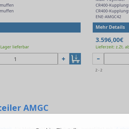
muffen
CR400-Kupplung
muffen
CR400-Kupplung
ENE-AMGC42
Mehr Details
3.596,00€
b Lager lieferbar
Lieferzeit: z.Zt. 
2 - 2
teiler AMGC
inheit
für Mehrpunkt-Anwendungen, ausgeführt mit
4 glyz