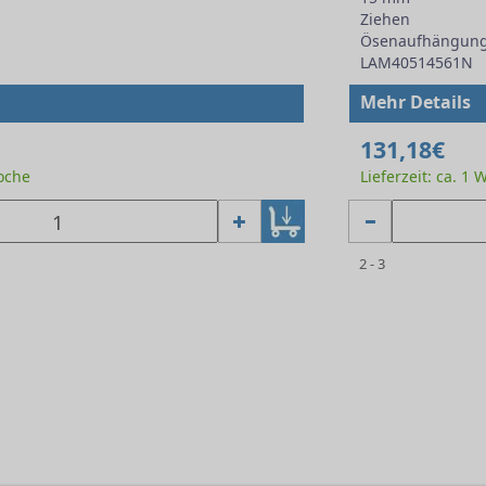
Ziehen
Ösenaufhängun
LAM40514561N
Mehr Details
131,18€
Woche
Lieferzeit: ca. 1
2 - 3