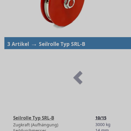
→
3 Artikel
Seilrolle Typ SRL-B
Seilrolle Typ SRL-B
10/15
3000 kg
Zugkraft (Aufhängung)
14 mm
Seildurchmesser