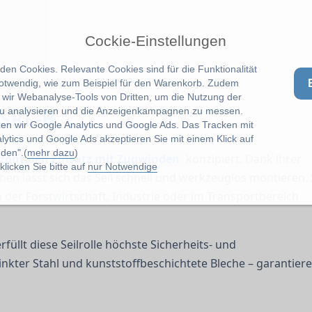
Cockie-Einstellungen
en Cookies. Relevante Cookies sind für die Funktionalität
notwendig, wie zum Beispiel für den Warenkorb. Zudem
wir Webanalyse-Tools von Dritten, um die Nutzung der
 SRL-B
u analysieren und die Anzeigenkampagnen zu messen.
zen wir Google Analytics und Google Ads. Das Tracken mit
lytics und Google Ads akzeptieren Sie mit einem Klick auf
den".(
mehr dazu
)
izontalen Einsatz mit Zugwinden
konzipiert. Dank ihrer
licken Sie bitte auf
nur Notwendige
n lässt sich das Seil schnell und werkzeuglos montieren. 
n der Forstwirtschaft, Industrie oder im Transportbereich
erfüllt diese Seilrolle höchste Sicherheits- und
inkter Stahl und kunststoffbeschichtete Bleche – garantier