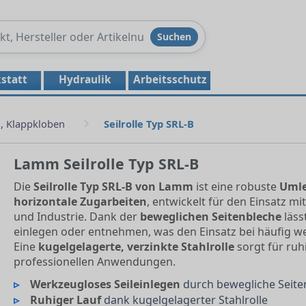
Produkte
Suchen
durchsuchen
statt
Hydraulik
Arbeitsschutz
, Klappkloben
Seilrolle Typ SRL-B
Lamm Seilrolle Typ SRL-B
Die
Seilrolle Typ SRL-B von Lamm
ist eine robuste
Umle
horizontale Zugarbeiten
, entwickelt für den Einsatz mi
und Industrie. Dank der
beweglichen Seitenbleche
läss
einlegen oder entnehmen, was den Einsatz bei häufig we
Eine
kugelgelagerte, verzinkte Stahlrolle
sorgt für ruh
professionellen Anwendungen.
Werkzeugloses Seileinlegen
durch bewegliche Seite
Ruhiger Lauf
dank kugelgelagerter Stahlrolle