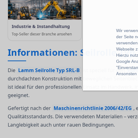
Industrie & Instandhaltung
Wir verwend
Top-Seller dieser Branche ansehen
der Seite 
verwenden 
Informationen: Seilrolle Typ
Webseite z
Hierzu nut
Google Ana
"Einverstan
Die
Lamm Seilrolle Typ SRL-B
ist speziell für den
hor
Ansonsten k
durchdachten Konstruktion mit beweglichen Seitenbleche
ist ideal für den professionellen Einsatz im Handwerk, i
geeignet.
Gefertigt nach der
Maschinenrichtlinie 2006/42/EG
, 
Qualitätsstandards. Die verwendeten Materialien – verz
Langlebigkeit auch unter rauen Bedingungen.