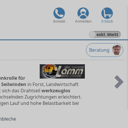
Kontakt
Anmelden
0 Stück
exkl. MwSt
Beratung
nkrolle für
t
Seilwinden
in Forst, Landwirtschaft
Ne
t sich das Drahtseil
werkzeuglos
chselnden Zugrichtungen erleichtert.
igen Lauf und hohe Belastbarkeit bei
nbleche