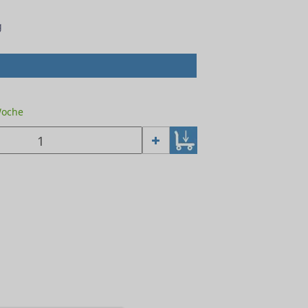
g
 Woche