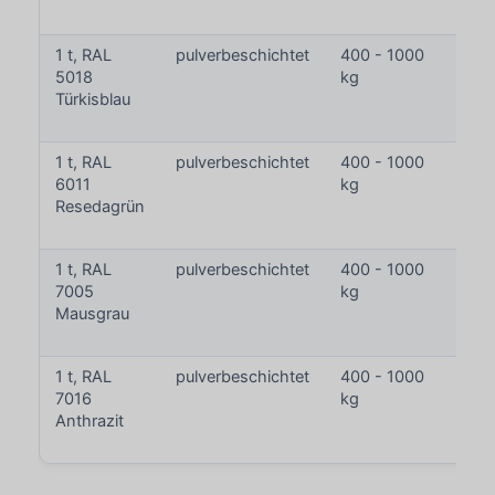
m
1 t, RAL
pulverbeschichtet
400 - 1000
2
5018
kg
-
Türkisblau
37
m
1 t, RAL
pulverbeschichtet
400 - 1000
2
6011
kg
-
Resedagrün
37
m
1 t, RAL
pulverbeschichtet
400 - 1000
2
7005
kg
-
Mausgrau
37
m
1 t, RAL
pulverbeschichtet
400 - 1000
2
7016
kg
-
Anthrazit
37
m