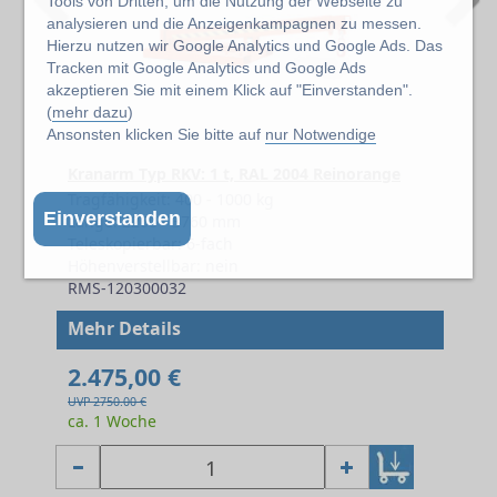
Tools von Dritten, um die Nutzung der Webseite zu
analysieren und die Anzeigenkampagnen zu messen.
Hierzu nutzen wir Google Analytics und Google Ads. Das
Tracken mit Google Analytics und Google Ads
akzeptieren Sie mit einem Klick auf "Einverstanden".
(
mehr dazu
)
Ansonsten klicken Sie bitte auf
nur Notwendige
Kranarm Typ RKV: 1 t, RAL 2004 Reinorange
Tragfähigkeit: 400 - 1000 kg
Einverstanden
Länge: 2260 - 3760 mm
Teleskopierbar: 6-fach
Höhenverstellbar: nein
RMS-120300032
Mehr Details
2.475,00 €
UVP 2750.00 €
ca. 1 Woche