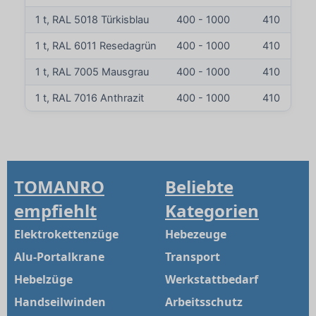
1 t, RAL 5018 Türkisblau
400 - 1000
410
1
1 t, RAL 6011 Resedagrün
400 - 1000
410
1
1 t, RAL 7005 Mausgrau
400 - 1000
410
1
1 t, RAL 7016 Anthrazit
400 - 1000
410
1
TOMANRO
Beliebte
empfiehlt
Kategorien
Elektrokettenzüge
Hebezeuge
Alu-Portalkrane
Transport
Hebelzüge
Werkstattbedarf
Handseilwinden
Arbeitsschutz