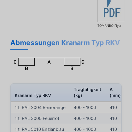
TOMANRO Flyer
Abmessungen Kranarm Typ RKV
Tragfähigkeit
A
Kranarm Typ RKV
(kg)
(mm)
(
1 t, RAL 2004 Reinorange
400 - 1000
410
1
1 t, RAL 3000 Feuerrot
400 - 1000
410
1
1 t, RAL 5010 Enzianblau
400 - 1000
410
1