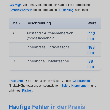
Wichtig:
Vor Einsatz prüfen, ob der Stapler die erforderliche
Standsicherheit
bei der geplanten
Ausladung
sicherstellt.
Maß
Beschreibung
Wert
A
Abstand / Aufnahmebereich
410
(modellabhängig)
mm
B
Innenbreite Einfahrtasche
188
mm
C
Innenhöhe Einfahrtasche
88
mm
Passung:
Die Einfahrtaschen müssen zu den
Gabelzinken
(Breite/Höhe) passen, sonst entstehen
Spiel
,
Kippmoment
und
erhöhtes
Risiko
.
Häufige Fehler in der Praxis