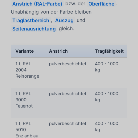
Anstrich (RAL-Farbe)
bzw. der
Oberfläche
.
Unabhängig von der Farbe bleiben
Traglastbereich
,
Auszug
und
Seitenausrichtung
gleich.
Variante
Anstrich
Tragfähigkeit
Lä
1 t, RAL
pulverbeschichtet
400 - 1000
2
2004
kg
-
Reinorange
37
m
1 t, RAL
pulverbeschichtet
400 - 1000
2
3000
kg
-
Feuerrot
37
m
1 t, RAL
pulverbeschichtet
400 - 1000
2
5010
kg
-
Enzianblau
37