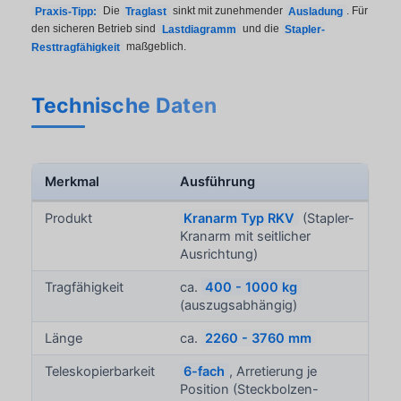
Praxis-Tipp:
Die
Traglast
sinkt mit zunehmender
Ausladung
. Für
den sicheren Betrieb sind
Lastdiagramm
und die
Stapler-
Resttragfähigkeit
maßgeblich.
Technische Daten
Merkmal
Ausführung
Produkt
Kranarm Typ RKV
(Stapler-
Kranarm mit seitlicher
Ausrichtung)
Tragfähigkeit
ca.
400 - 1000 kg
(auszugsabhängig)
Länge
ca.
2260 - 3760 mm
Teleskopierbarkeit
6-fach
, Arretierung je
Position (Steckbolzen-