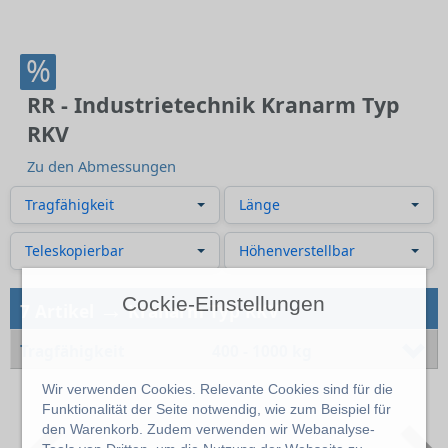
%
RR - Industrietechnik Kranarm Typ
RKV
Zu den Abmessungen
Tragfähigkeit
Länge
Teleskopierbar
Höhenverstellbar
Cockie-Einstellungen
→
7 Artikel
Kranarm Typ RKV
Tragfähigkeit
400 - 1000 kg
Wir verwenden Cookies. Relevante Cookies sind für die
Funktionalität der Seite notwendig, wie zum Beispiel für
Previous
N
den Warenkorb. Zudem verwenden wir Webanalyse-