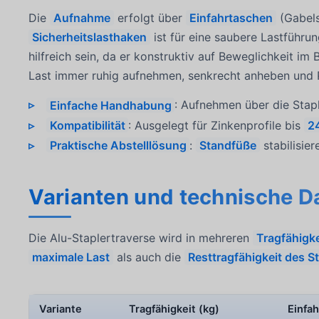
Die
Aufnahme
erfolgt über
Einfahrtaschen
(Gabels
Sicherheitslasthaken
ist für eine saubere Lastführu
hilfreich sein, da er konstruktiv auf Beweglichkeit im
Last immer ruhig aufnehmen, senkrecht anheben un
Einfache Handhabung
: Aufnehmen über die Stapl
Kompatibilität
: Ausgelegt für Zinkenprofile bis
2
Praktische Abstelllösung
:
Standfüße
stabilisie
Varianten und technische D
Die Alu-Staplertraverse wird in mehreren
Tragfähigk
maximale Last
als auch die
Resttragfähigkeit des S
Variante
Tragfähigkeit (kg)
Einfa