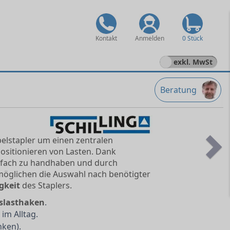
Kontakt
Anmelden
0 Stück
exkl. MwSt
Beratung
elstapler um einen zentralen
ositionieren von Lasten. Dank
Ne
infach zu handhaben und durch
rmöglichen die Auswahl nach benötigter
gkeit
des Staplers.
tslasthaken
.
im Alltag.
nken).