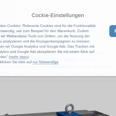
Cockie-Einstellungen
en Cookies. Relevante Cookies sind für die Funktionalität
raverse
notwendig, wie zum Beispiel für den Warenkorb. Zudem
wir Webanalyse-Tools von Dritten, um die Nutzung der
u analysieren und die Anzeigenkampagnen zu messen.
zen wir Google Analytics und Google Ads. Das Tracken mit
lytics und Google Ads akzeptieren Sie mit einem Klick auf
 Gabelstapler ein flexibles
Hebegerät
zum sicheren
den".(
mehr dazu
)
 einen zentralen
Sicherheitslasthaken
. Durch die
licken Sie bitte auf
nur Notwendige
äglichen Betrieb und wird
vollständig montiert
angeliefert.
dfüße
integriert, damit die Traverse stabil und kippsicher s