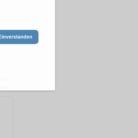
Einverstanden
 Für
teht.