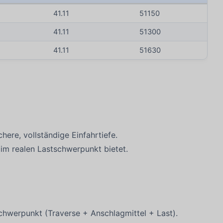
41.11
51150
41.11
51300
41.11
51630
here, vollständige Einfahrtiefe.
im realen Lastschwerpunkt bietet.
chwerpunkt (Traverse + Anschlagmittel + Last).