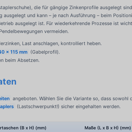
taplerschuhe), die für gängige Zinkenprofile ausgelegt sind
ng ausgelegt und kann – je nach Ausführung – beim Position
 Betrieb ausgelegt ist. Für wiederkehrende Prozesse ist wicht
d Pendelbewegungen vermeiden.
erzinken, Last anschlagen, kontrolliert heben.
40 x 115 mm
(Gabelprofil).
ren beim Absetzen.
aten
eiten
angeboten. Wählen Sie die Variante so, dass sowohl 
taplers
(Lastschwerpunkt!) sicher eingehalten werden.
hrtaschen (B x H) (mm)
Maße (L x B x H) (mm)