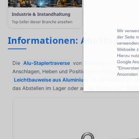
Industrie & Instandhaltung
Top-Seller dieser Branche ansehen
Wir verwend
Informationen: Alu-Staplert
der Seite 
verwenden 
Webseite z
Hierzu nut
Google Ana
Die
Alu-Staplertraverse
von
Schilling
macht aus dem
"Einverstan
Anschlagen, Heben und Positionieren von Lasten über
Ansonsten k
Leichtbauweise aus Aluminium
ist sie handlich im t
das Abstellen im Lager oder an der Rampe sind
Stan