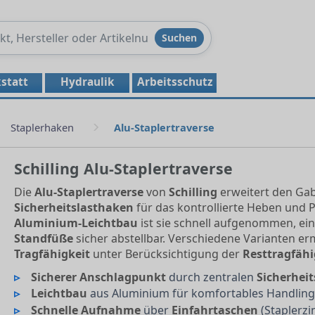
Produkte
Suchen
durchsuchen
statt
Hydraulik
Arbeitsschutz
Staplerhaken
Alu-Staplertraverse
Schilling Alu-Staplertraverse
Die
Alu-Staplertraverse
von
Schilling
erweitert den Gab
Sicherheitslasthaken
für das kontrollierte Heben und P
Aluminium-Leichtbau
ist sie schnell aufgenommen, e
Standfüße
sicher abstellbar. Verschiedene Varianten e
Tragfähigkeit
unter Berücksichtigung der
Resttragfähi
Sicherer Anschlagpunkt
durch zentralen
Sicherhei
Leichtbau
aus Aluminium für komfortables Handling 
Schnelle Aufnahme
über
Einfahrtaschen
(Staplerzi