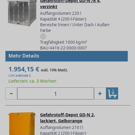
Gefahrstoff-Depot GD-N /R 4,
verzinkt
Auffangvolumen 220 l
Kapazität 4 (200-l-Fässer)
Bereiche Innen / Unter Dach / Außen
Farbe
Tragfähigkeit 1000 kg/m²
BAU-4416-22-0000-0007
Mehr Details
1.954,15 €
exkl. 19% MwSt.
UVP
2.057,00
€
Lieferzeit: ca. 3 Wochen
Gefahrstoff-Depot GD-N 2,
lackiert, Gelborange
Auffangvolumen 210 l l
Kapazität 2 (200-l-Fässer)