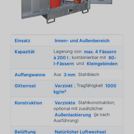
Einsatz
Innen- und Außenbereich
Kapazität
Lagerung von
max. 4 Fässern
à 200 l
; kombinierbar mit
60-
l-Fässern
und
Kleingebinden
Auffangwanne
Aus
3 mm
Stahlblech
Gitterrost
Verzinkt
; Tragfähigkeit
1000
kg/m²
Konstruktion
Verzinkte
Stahlkonstruktion;
optional mit zusätzlicher
Außenlackierung
(je nach
Ausführung)
Belüftung
Natürlicher Luftwechsel