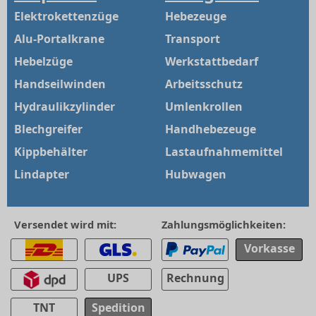
Elektrokettenzüge
Hebezeuge
Alu-Portalkrane
Transport
Hebelzüge
Werkstattbedarf
Handseilwinden
Arbeitsschutz
Hydraulikzylinder
Umlenkrollen
Blechgreifer
Handhebezeuge
Kippbehälter
Lastaufnahmemittel
Lindapter
Hubwagen
Versendet wird mit:
Zahlungsmöglichkeiten:
Vorkasse
UPS
Rechnung
TNT
Spedition