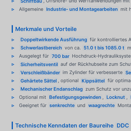
Schiffbau
, Offshore- und Werftanwendungen mit 
Allgemeine
Industrie- und Montagearbeiten
mit 
Merkmale und Vorteile
Doppeltwirkende Ausführung
für kontrolliertes
Schwerlastbereich
von ca.
51.0 t bis 1085.0 t
mi
Ausgelegt für
700 bar
Hochdruck-Hydrauliksyst
Sicherheitsventil
auf der Rückhubseite zum Schu
Verschleißbänder
im Zylinder für verbesserte
Se
Gehärtete Sättel
, optional
Kippsättel
für optima
Mechanischer Endanschlag
zum Schutz vor unz
Optional mit
Befestigungsgewinden
,
Locknut
,
Geeignet für
senkrechte
und
waagrechte
Monta
Technische Kenndaten der Baureihe
DDC