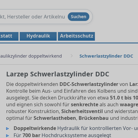
Produkte
Suchen
durchsuchen
statt
Hydraulik
Arbeitsschutz
aulikzylinder doppeltwirkend
Schwerlastzylinder DDC
Larzep Schwerlastzylinder DDC
Die doppeltwirkenden
DDC-Schwerlastzylinder
von
Lar
Kontrolle beim Aus- und Einfahren des Kolbens und sind
ausgelegt. Sie decken Druckkräfte von etwa
51.0 t bis 1
und eignen sich sowohl für
senkrechte
als auch
waagre
robuster Konstruktion,
Sicherheitsventil
und widerstan
optimal für
Schwerlastheben
,
Brückenbau
und industr
Doppeltwirkende
Hydraulik für kontrollierten Vor-
Für
700 bar
Hochdrucksysteme ausgelegt