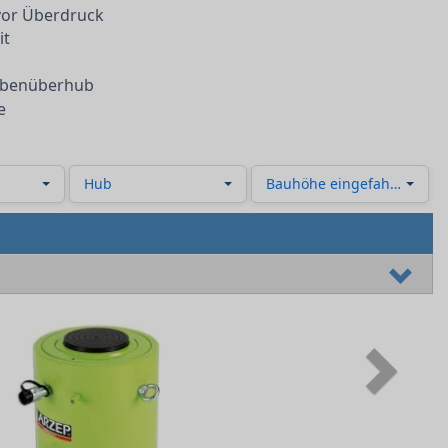
vor Überdruck
it
lbenüberhub
e
Hub
Bauhöhe eingefahren
Next