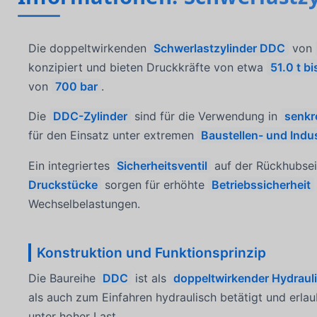
Die doppeltwirkenden
Schwerlastzylinder DDC
von
konzipiert und bieten Druckkräfte von etwa
51.0 t bi
von
700 bar
.
Die
DDC-Zylinder
sind für die Verwendung in
senkr
für den Einsatz unter extremen
Baustellen- und Ind
Ein integriertes
Sicherheitsventil
auf der Rückhubsei
Druckstücke
sorgen für erhöhte
Betriebssicherheit
Wechselbelastungen.
Konstruktion und Funktionsprinzip
Die Baureihe
DDC
ist als
doppeltwirkender Hydrauli
als auch zum Einfahren hydraulisch betätigt und erla
unter hoher Last.