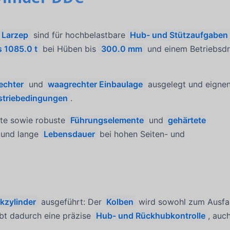
Larzep
sind für hochbelastbare
Hub- und Stützaufgaben
s 1085.0 t
bei Hüben bis
300.0 mm
und einem Betriebsd
echter
und
waagrechter Einbaulage
ausgelegt und eignen
ustriebedingungen
.
te sowie robuste
Führungselemente
und
gehärtete
und lange
Lebensdauer
bei hohen Seiten- und
kzylinder
ausgeführt: Der
Kolben
wird sowohl zum Ausfa
ubt dadurch eine präzise
Hub- und Rückhubkontrolle
, auc