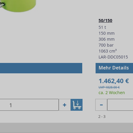
50/150
51 t
150 mm
306 mm
700 bar
1063 cm³
LAR-DDC05015
Mehr Details
1.462,40 €
UVP 1828.00 €
ca. 2 Wochen
2 - 3