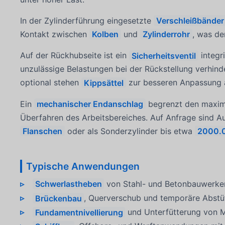
In der Zylinderführung eingesetzte
Verschleißbänder
Kontakt zwischen
Kolben
und
Zylinderrohr
, was de
Auf der Rückhubseite ist ein
Sicherheitsventil
integr
unzulässige Belastungen bei der Rückstellung verhinde
optional stehen
Kippsättel
zur besseren Anpassung a
Ein
mechanischer Endanschlag
begrenzt den maxima
Überfahren des Arbeitsbereiches. Auf Anfrage sind 
Flanschen
oder als Sonderzylinder bis etwa
2000.0
Typische Anwendungen
Schwerlastheben
von Stahl- und Betonbauwerke
Brückenbau
, Querverschub und temporäre Abst
Fundamentnivellierung
und Unterfütterung von 