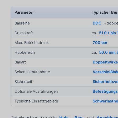
Parameter
Typischer Bere
Baureihe
DDC
– doppe
Druckkraft
ca.
51.0 t bis
Max. Betriebsdruck
700 bar
Hubbereich
ca.
50.0 mm 
Bauart
Doppeltwirk
Seitenlastaufnahme
Verschleißbä
Sicherheit
Sicherheitsve
Optionale Ausführungen
Befestigung
Typische Einsatzgebiete
Schwerlasth
Detailwerte wie exakte
Hub-
,
Bau-
und
Anschlus