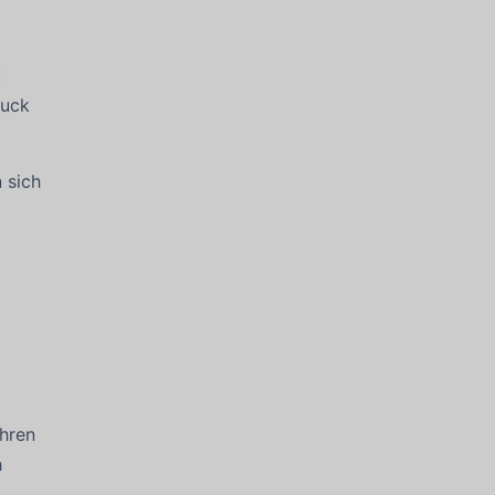
ruck
 sich
hren
h