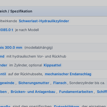
ich / Spezifikation
ltwirkende
Schwerlast-Hydraulikzylinder
 1085.0 t
je nach Modell
bis 300.0 mm
(modellabhängig)
end
mit hydraulischem Vor- und Rückhub
nder
im Zylinder, optional
Kippsattel
ntil
auf der Rückhubseite,
mechanischer Endanschlag
sgewinde
,
Sicherungsmutter
,
Flansch
, Sonderzylinder bis ca.
eben
,
Brücken- und Anlagenbau
,
Fundamentarbeiten
,
Schif
smaße
sind den spezifischen
Datenblättern
der einzelnen