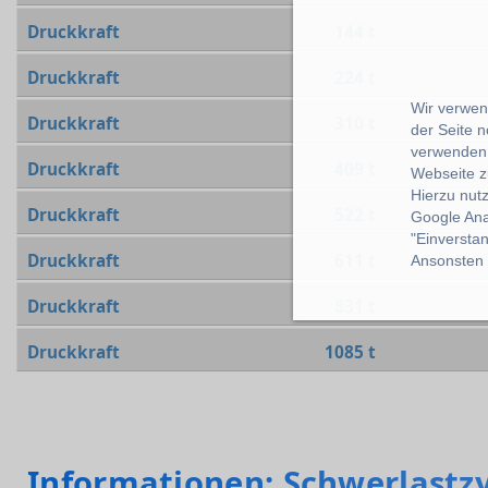
Druckkraft
144 t
Druckkraft
224 t
Wir verwend
Druckkraft
310 t
der Seite 
verwenden 
Druckkraft
409 t
Webseite z
Hierzu nut
Druckkraft
522 t
Google Ana
"Einverstan
Druckkraft
611 t
Ansonsten k
Druckkraft
831 t
Druckkraft
1085 t
Informationen: Schwerlastz