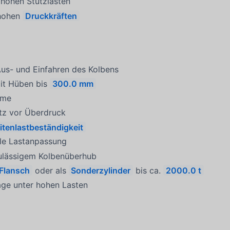
hohen Stützlasten
hohen
Druckkräften
 Aus- und Einfahren des Kolbens
t Hüben bis
300.0 mm
eme
tz vor Überdruck
itenlastbeständigkeit
le Lastanpassung
ulässigem Kolbenüberhub
Flansch
oder als
Sonderzylinder
bis ca.
2000.0 t
ge unter hohen Lasten