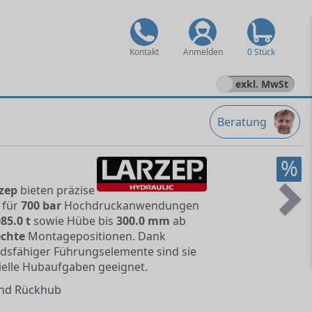
Kontakt
Anmelden
0 Stück
exkl. MwSt
Beratung
%
zep
bieten präzise
 für
700 bar
Hochdruckanwendungen
Ne
085.0 t
sowie Hübe bis
300.0 mm
ab
chte
Montagepositionen. Dank
dsfähiger Führungselemente sind sie
ielle Hubaufgaben geeignet.
 und Rückhub