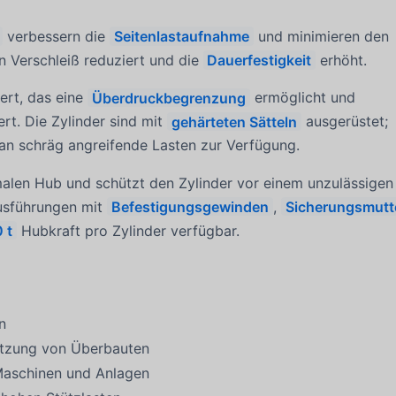
verbessern die
Seitenlastaufnahme
und minimieren den
n Verschleiß reduziert und die
Dauerfestigkeit
erhöht.
iert, das eine
Überdruckbegrenzung
ermöglicht und
rt. Die Zylinder sind mit
gehärteten Sätteln
ausgerüstet;
n schräg angreifende Lasten zur Verfügung.
len Hub und schützt den Zylinder vor einem unzulässigen
Ausführungen mit
Befestigungsgewinden
,
Sicherungsmutt
 t
Hubkraft pro Zylinder verfügbar.
n
ützung von Überbauten
Maschinen und Anlagen