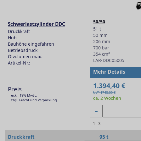
50/50
Schwerlastzylinder DDC
51 t
Druckkraft
50 mm
Hub
206 mm
Bauhöhe eingefahren
700 bar
Betriebsdruck
354 cm³
Ölvolumen max.
LAR-DDC05005
Artikel-Nr.:
-
Mehr Details
1.394,40 €
Preis
UVP 1743.00 €
exkl. 19% MwSt.
ca. 2 Wochen
zzgl. Fracht und Verpackung
1 - 3
Druckkraft
95 t