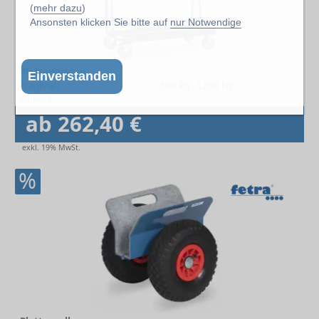
(
mehr dazu
)
Ansonsten klicken Sie bitte auf
nur Notwendige
Plattenwagen
Einverstanden
Tragkraft
500 kg - 1200 kg
Artikel: 8
ab 262,40 €
exkl. 19% MwSt.
%