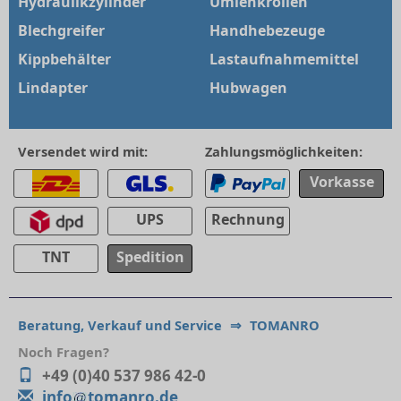
Hydraulikzylinder
Umlenkrollen
Blechgreifer
Handhebezeuge
Kippbehälter
Lastaufnahmemittel
Lindapter
Hubwagen
Versendet wird mit:
Zahlungsmöglichkeiten:
Vorkasse
UPS
Rechnung
TNT
Spedition
Beratung, Verkauf und Service
⇒
TOMANRO
Noch Fragen?
+49 (0)40 537 986 42-0
info
tomanro.de