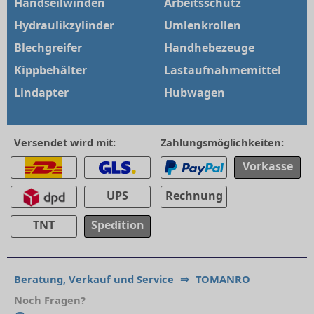
Handseilwinden
Arbeitsschutz
Hydraulikzylinder
Umlenkrollen
Blechgreifer
Handhebezeuge
Kippbehälter
Lastaufnahmemittel
Lindapter
Hubwagen
Versendet wird mit:
Zahlungsmöglichkeiten:
Vorkasse
UPS
Rechnung
TNT
Spedition
Beratung, Verkauf und Service
⇒
TOMANRO
Noch Fragen?