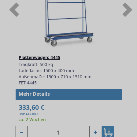
Previous
N
Plattenwagen: 4445
Tragkraft: 500 kg
Ladefläche: 1500 x 400 mm
Außenmaße: 1500 x 710 x 1510 mm
FET-4445
Mehr Details
333,60 €
UVP 417.00 €
ca. 2 Wochen