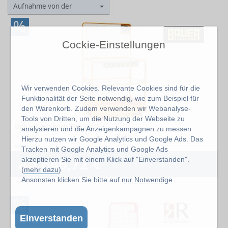
Aufnahme von der
%
Cockie-Einstellungen
Wir verwenden Cookies. Relevante Cookies sind für die
Funktionalität der Seite notwendig, wie zum Beispiel für
den Warenkorb. Zudem verwenden wir Webanalyse-
Tools von Dritten, um die Nutzung der Webseite zu
Sicherheitskorb Typ SIKO
analysieren und die Anzeigenkampagnen zu messen.
Traglast
300 kg
Hierzu nutzen wir Google Analytics und Google Ads. Das
Artikel: 5
Tracken mit Google Analytics und Google Ads
ab 646,72 €
akzeptieren Sie mit einem Klick auf "Einverstanden".
(
mehr dazu
)
Ansonsten klicken Sie bitte auf
nur Notwendige
exkl. 19% MwSt.
%
Einverstanden