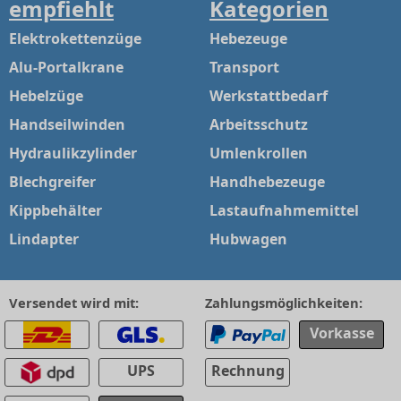
empfiehlt
Kategorien
Elektrokettenzüge
Hebezeuge
Alu-Portalkrane
Transport
Hebelzüge
Werkstattbedarf
Handseilwinden
Arbeitsschutz
Hydraulikzylinder
Umlenkrollen
Blechgreifer
Handhebezeuge
Kippbehälter
Lastaufnahmemittel
Lindapter
Hubwagen
Versendet wird mit:
Zahlungsmöglichkeiten:
Vorkasse
UPS
Rechnung