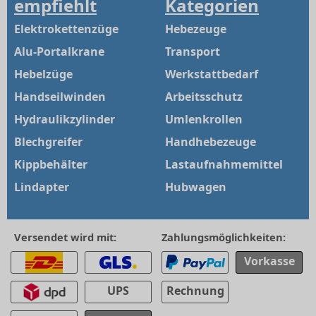
empfiehlt
Kategorien
Elektrokettenzüge
Hebezeuge
Alu-Portalkrane
Transport
Hebelzüge
Werkstattbedarf
Handseilwinden
Arbeitsschutz
Hydraulikzylinder
Umlenkrollen
Blechgreifer
Handhebezeuge
Kippbehälter
Lastaufnahmemittel
Lindapter
Hubwagen
Versendet wird mit:
Zahlungsmöglichkeiten:
Vorkasse
UPS
Rechnung