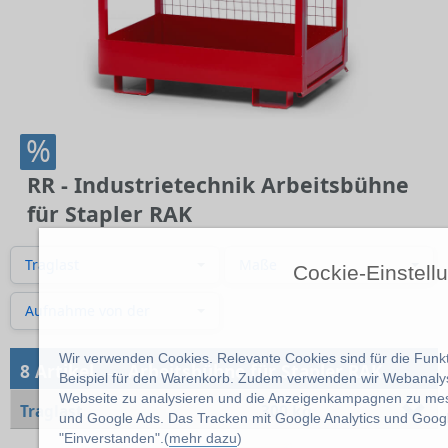
%
RR - Industrietechnik Arbeitsbühne
für Stapler RAK
Traglast
Maße
Cockie-Einstell
Aufnahme von der
Wir verwenden Cookies. Relevante Cookies sind für die Funkt
→
8 Artikel
Arbeitsbühne für Stapler RAK
Beispiel für den Warenkorb. Zudem verwenden wir Webanalys
Webseite zu analysieren und die Anzeigenkampagnen zu mess
Traglast
300 kg
und Google Ads. Das Tracken mit Google Analytics und Google
"Einverstanden".(
mehr dazu
)