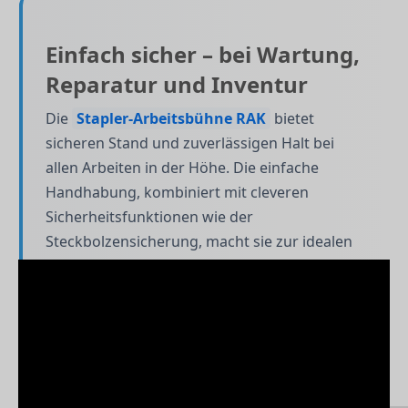
Einfach sicher – bei Wartung,
Reparatur und Inventur
Die
Stapler-Arbeitsbühne RAK
bietet
sicheren Stand und zuverlässigen Halt bei
allen Arbeiten in der Höhe. Die einfache
Handhabung, kombiniert mit cleveren
Sicherheitsfunktionen wie der
Steckbolzensicherung, macht sie zur idealen
Lösung für Wartungsdienste, Haustechnik,
Gebäudemanagement und Lagerlogistik.