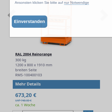
Ansonsten klicken Sie bitte auf
nur Notwendige
Previous
N
Einverstanden
RAL 2004 Reinorange
300 kg
1200 x 800 x 1910 mm
breiten Seite
RMS-100400103
Mehr Details
673,20 €
UVP 748.00 €
ca. 1 Woche