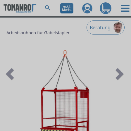
exkl.
MwSt.
Beratung
Arbeitsbühnen für Gabelstapler
Previous
Ne