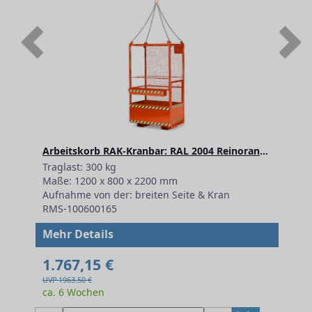
Previous
N
Arbeitskorb RAK-Kranbar: RAL 2004 Reinorange
Traglast: 300 kg
Maße: 1200 x 800 x 2200 mm
Aufnahme von der: breiten Seite & Kran
RMS-100600165
Mehr Details
1.767,15 €
UVP 1963.50 €
ca. 6 Wochen