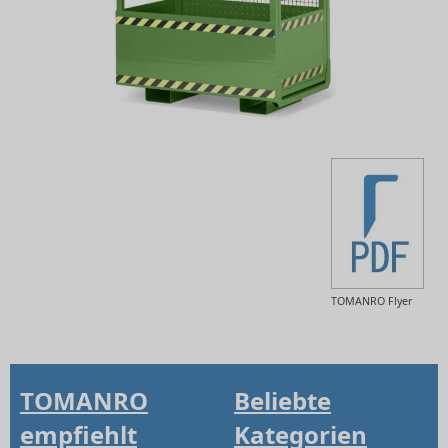
TOMANRO Flyer
TOMANRO
Beliebte
empfiehlt
Kategorien