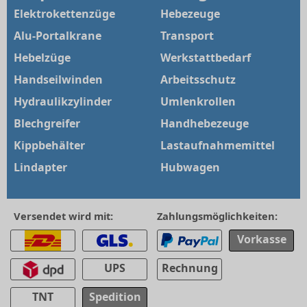
Elektrokettenzüge
Hebezeuge
Alu-Portalkrane
Transport
Hebelzüge
Werkstattbedarf
Handseilwinden
Arbeitsschutz
Hydraulikzylinder
Umlenkrollen
Blechgreifer
Handhebezeuge
Kippbehälter
Lastaufnahmemittel
Lindapter
Hubwagen
Versendet wird mit:
Zahlungsmöglichkeiten:
Vorkasse
UPS
Rechnung
TNT
Spedition