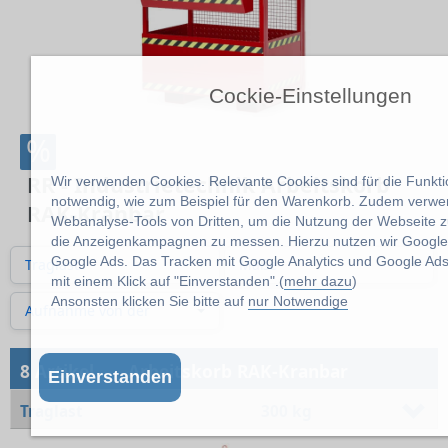
Cockie-Einstellungen
%
RR - Industrietechnik Arbeitskorb
Wir verwenden Cookies. Relevante Cookies sind für die Funktio
notwendig, wie zum Beispiel für den Warenkorb. Zudem verwe
RAK-Kranbar
Webanalyse-Tools von Dritten, um die Nutzung der Webseite z
die Anzeigenkampagnen zu messen. Hierzu nutzen wir Google 
Google Ads. Das Tracken mit Google Analytics und Google Ads
Traglast
Maße
mit einem Klick auf "Einverstanden".(
mehr dazu
)
Ansonsten klicken Sie bitte auf
nur Notwendige
Aufnahme von der
→
8 Artikel
Arbeitskorb RAK-Kranbar
Einverstanden
Traglast
300 kg