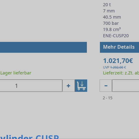
20 t
7 mm
40.5 mm
700 bar
19.8 cm³
ENE-CUSP20
Mehr Details
1.021,70€
UVP
1.202,00
€
b Lager lieferbar
Lieferzeit: z.Zt. 
2 - 15
Zylinder CUSP