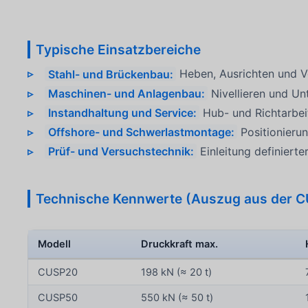
Typische Einsatzbereiche
Stahl- und Brückenbau:
Heben, Ausrichten und V
Maschinen- und Anlagenbau:
Nivellieren und Un
Instandhaltung und Service:
Hub- und Richtarbei
Offshore- und Schwerlastmontage:
Positionieru
Prüf- und Versuchstechnik:
Einleitung definiert
Technische Kennwerte (Auszug aus der C
Modell
Druckkraft max.
CUSP20
198 kN (≈ 20 t)
CUSP50
550 kN (≈ 50 t)