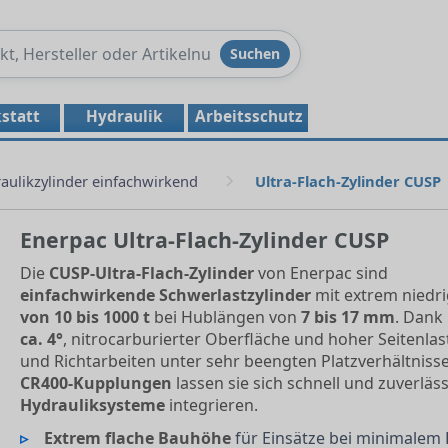
Produkte
Suchen
durchsuchen
statt
Hydraulik
Arbeitsschutz
aulikzylinder einfachwirkend
Ultra-Flach-Zylinder CUSP
Enerpac Ultra-Flach-Zylinder CUSP
Die
CUSP-Ultra-Flach-Zylinder
von Enerpac sind
einfachwirkende Schwerlastzylinder
mit extrem niedr
von 10 bis 1000 t
bei Hublängen von
7 bis 17 mm
. Dank
ca. 4°
, nitrocarburierter Oberfläche und hoher Seitenlas
und Richtarbeiten unter sehr beengten Platzverhältnisse
CR400-Kupplungen
lassen sie sich schnell und zuverläs
Hydrauliksysteme
integrieren.
Extrem flache Bauhöhe
für Einsätze bei minimalem 