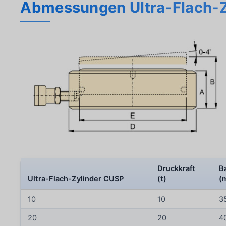
Abmessungen Ultra-Flach-
Druckkraft
B
Ultra-Flach-Zylinder CUSP
(t)
(
10
10
3
20
20
4