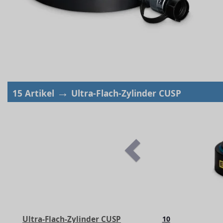
→
15 Artikel
Ultra-Flach-Zylinder CUSP
Ultra-Flach-Zylinder CUSP
10