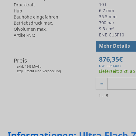
10 t
Druckkraft
6.7 mm
Hub
35.5 mm
Bauhöhe eingefahren
700 bar
Betriebsdruck max.
9.3 cm³
Ölvolumen max.
ENE-CUSP10
Artikel-Nr.:
-
Mehr Details
876,35€
Preis
UVP
1.031,00
€
exkl. 19% MwSt.
Lieferzeit: z.Zt. a
zzgl. Fracht und Verpackung
1 - 15
Informationen: Ultra-Flach-