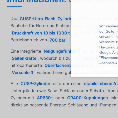
Die
CUSP-Ultra-Flach-Zylinder
von Enerpac sind
ei
Bauhöhe für Hub- und Richtaufgaben unter
sehr been
Wir verwend
der Seite 
Druckkraft von 10 bis 1000 t
bei Hublängen von
7 
verwenden 
Betriebsdruck von
700 bar
.
Webseite z
Hierzu nut
Eine integrierte
Neigungsfunktion bis ca. 4°
mit kipp
Google Ana
"Einverstan
Seitenkräfte
, wodurch bis zu
4 % Seitenlast
der Ne
Ansonsten k
nitrocarburierte
Oberflächenbehandlung
schützt den
Verschleiß
, während eine gut sichtbare
rote Hubma
Alle
CUSP-Zylinder
erfordern eine
stabile, ebene A
Untergründen wie Sand, Schlamm oder Schotter kann 
Zylinder mit
AR630-
oder
CR400-Kupplungen
inkl
direkt an passende Enerpac-Schläuche und -Pumpen 