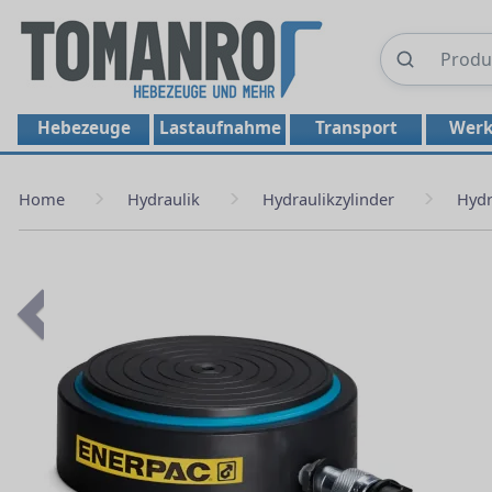
Hebezeuge
Lastaufnahme
Transport
Werk
Home
Hydraulik
Hydraulikzylinder
Hydr
Previous