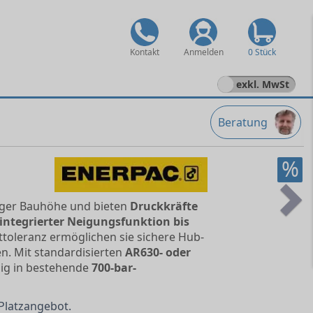
Kontakt
Anmelden
0 Stück
exkl. MwSt
Beratung
%
iger Bauhöhe und bieten
Druckkräfte
Ne
integrierter Neigungsfunktion bis
ttoleranz ermöglichen sie sichere Hub-
n. Mit standardisierten
AR630- oder
sig in bestehende
700-bar-
Platzangebot.