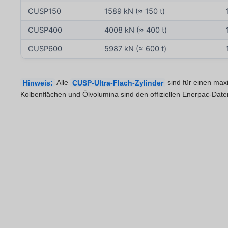
CUSP150
1589 kN (≈ 150 t)
CUSP400
4008 kN (≈ 400 t)
CUSP600
5987 kN (≈ 600 t)
Hinweis:
Alle
CUSP-Ultra-Flach-Zylinder
sind für einen max
Kolbenflächen und Ölvolumina sind den offiziellen Enerpac-Dat