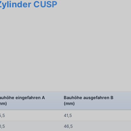
Zylinder CUSP
auhöhe eingefahren A
Bauhöhe ausgefahren B
mm)
(mm)
5,5
41,5
0,5
46,5