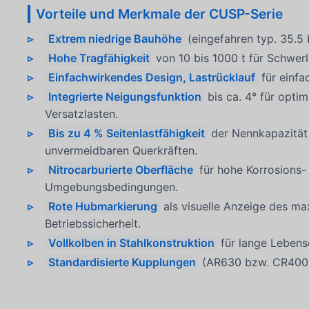
Vorteile und Merkmale der CUSP-Serie
Extrem niedrige Bauhöhe
(eingefahren typ. 35.5 
Hohe Tragfähigkeit
von 10 bis 1000 t für Schwer
Einfachwirkendes Design, Lastrücklauf
für einfa
Integrierte Neigungsfunktion
bis ca. 4° für opti
Versatzlasten.
Bis zu 4 % Seitenlastfähigkeit
der Nennkapazität 
unvermeidbaren Querkräften.
Nitrocarburierte Oberfläche
für hohe Korrosions-
Umgebungsbedingungen.
Rote Hubmarkierung
als visuelle Anzeige des ma
Betriebssicherheit.
Vollkolben in Stahlkonstruktion
für lange Lebensd
Standardisierte Kupplungen
(AR630 bzw. CR400) 