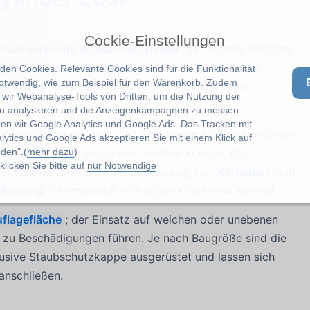
Cockie-Einstellungen
nfachwirkende Schwerlastzylinder
mit extrem niedriger
gten Platzverhältnissen
. Die Baureihe deckt eine
en Cookies. Relevante Cookies sind für die Funktionalität
notwendig, wie zum Beispiel für den Warenkorb. Zudem
bis 17 mm
ab und arbeitet mit einem maximalen
wir Webanalyse-Tools von Dritten, um die Nutzung der
u analysieren und die Anzeigenkampagnen zu messen.
zen wir Google Analytics und Google Ads. Das Tracken mit
barem Sattel verteilt die Last gleichmäßig und reduziert
lytics und Google Ads akzeptieren Sie mit einem Klick auf
den".(
mehr dazu
)
nnkapazität aufgenommen werden können. Die
licken Sie bitte auf
nur Notwendige
 massiven Stahlzylinder zuverlässig vor
Korrosion
und
rkierung
den maximal zulässigen Kolbenhub anzeigt.
uflagefläche
; der Einsatz auf weichen oder unebenen
zu Beschädigungen führen. Je nach Baugröße sind die
usive Staubschutzkappe ausgerüstet und lassen sich
anschließen.