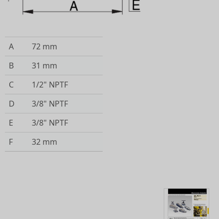
A
72 mm
B
31 mm
C
1/2" NPTF
D
3/8" NPTF
E
3/8" NPTF
F
32 mm