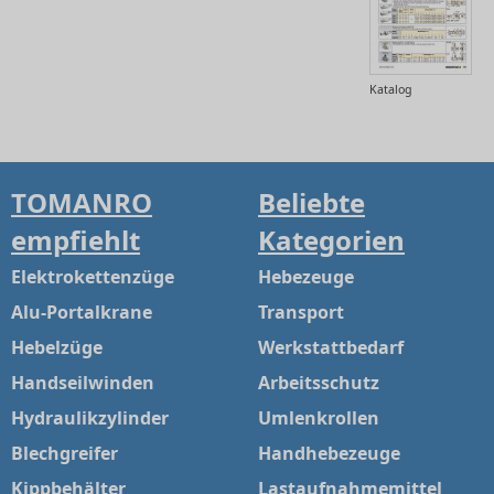
Katalog
TOMANRO
Beliebte
empfiehlt
Kategorien
Elektrokettenzüge
Hebezeuge
Alu-Portalkrane
Transport
Hebelzüge
Werkstattbedarf
Handseilwinden
Arbeitsschutz
Hydraulikzylinder
Umlenkrollen
Blechgreifer
Handhebezeuge
Kippbehälter
Lastaufnahmemittel