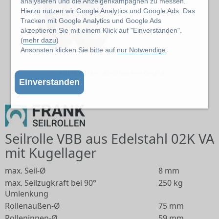
analysieren und die Anzeigenkampagnen zu messen.
Hierzu nutzen wir Google Analytics und Google Ads. Das
Tracken mit Google Analytics und Google Ads
akzeptieren Sie mit einem Klick auf "Einverstanden".
(
mehr dazu
)
Ansonsten klicken Sie bitte auf
nur Notwendige
Abbildung kann abweichen vom Original
Einverstanden
Seilrolle VBB aus Edelstahl 02K VA
mit Kugellager
max. Seil-Ø
8 mm
max. Seilzugkraft bei 90°
250 kg
Umlenkung
Rollenaußen-Ø
75 mm
Rolleninnen-Ø
59 mm