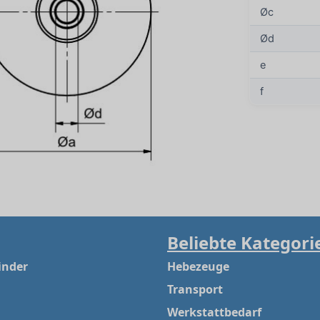
Øc
Ød
e
f
Beliebte Kategori
inder
Hebezeuge
Transport
Werkstattbedarf