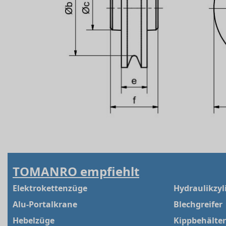
TOMANRO empfiehlt
Elektrokettenzüge
Hydraulikzyl
Alu-Portalkrane
Blechgreifer
Hebelzüge
Kippbehälter