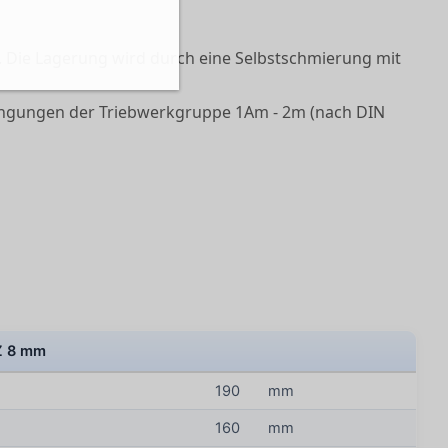
en. Die Lagerung wird durch eine Selbstschmierung mit
ingungen der Triebwerkgruppe 1Am - 2m (nach DIN
Z 8 mm
190
mm
160
mm