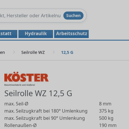
Produkte
Suchen
durchsuchen
statt
Hydraulik
Arbeitsschutz
len
Seilrolle WZ
12,5 G
Seilrolle WZ 12,5 G
max. Seil-Ø
8 mm
max. Seilzugkraft bei 180° Umlenkung
375 kg
max. Seilzugkraft bei 90° Umlenkung
500 kg
Rollenaußen-Ø
190 mm