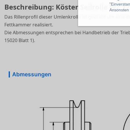
"Einverstan
Beschreibung: Köster Seilrolle WZ 12
Ansonsten k
Das Rillenprofil dieser Umlenkrolle ist gedreht um eine d
Fettkammer realisiert.
Die Abmessungen entsprechen bei Handbetrieb der Trie
15020 Blatt 1).
Abmessungen