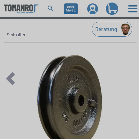
exkl.
MwSt.
Beratung
Seilrollen
Previous