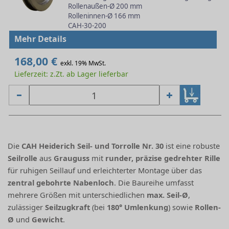
Rollenaußen-Ø 200 mm
Rolleninnen-Ø 166 mm
CAH-30-200
Mehr Details
168,00 €
exkl. 19% MwSt.
Lieferzeit: z.Zt. ab Lager lieferbar
Die
CAH Heiderich Seil- und Torrolle Nr. 30
ist eine robuste
Seilrolle
aus
Grauguss
mit
runder, präzise gedrehter Rille
für ruhigen Seillauf und erleichterter Montage über das
zentral gebohrte Nabenloch
. Die Baureihe umfasst
mehrere Größen mit unterschiedlichen
max. Seil-Ø
,
zulässiger
Seilzugkraft
(bei
180° Umlenkung
) sowie
Rollen-
Ø
und
Gewicht
.