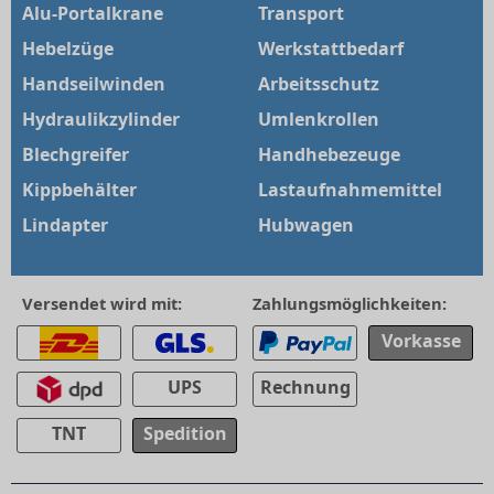
Alu-Portalkrane
Transport
Hebelzüge
Werkstattbedarf
Handseilwinden
Arbeitsschutz
Hydraulikzylinder
Umlenkrollen
Blechgreifer
Handhebezeuge
Kippbehälter
Lastaufnahmemittel
Lindapter
Hubwagen
Versendet wird mit:
Zahlungsmöglichkeiten:
Vorkasse
UPS
Rechnung
TNT
Spedition