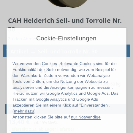
CAH Heiderich Seil- und Torrolle Nr.
30
Cockie-Einstellungen
Zu den Abmessungen
→
7 Artikel
Seil- und Torrolle Nr. 30
Wir verwenden Cookies. Relevante Cookies sind für die
Seil- und Torrolle Nr. 30 Ø 80
Funktionalität der Seite notwendig, wie zum Beispiel für
mm
den Warenkorb. Zudem verwenden wir Webanalyse-
max. Seil-Ø 9 mm
Tools von Dritten, um die Nutzung der Webseite zu
max. Seilzugkraft bei 180° Umlenkung 60 kg
analysieren und die Anzeigenkampagnen zu messen.
Rollenaußen-Ø 80 mm
Hierzu nutzen wir Google Analytics und Google Ads. Das
Rolleninnen-Ø 64 mm
Tracken mit Google Analytics und Google Ads
CAH-30-80
akzeptieren Sie mit einem Klick auf "Einverstanden".
Mehr Details
(
mehr dazu
)
Ansonsten klicken Sie bitte auf
nur Notwendige
13,40 €
exkl. 19% MwSt.
Lieferzeit: z.Zt. ab Lager lieferbar