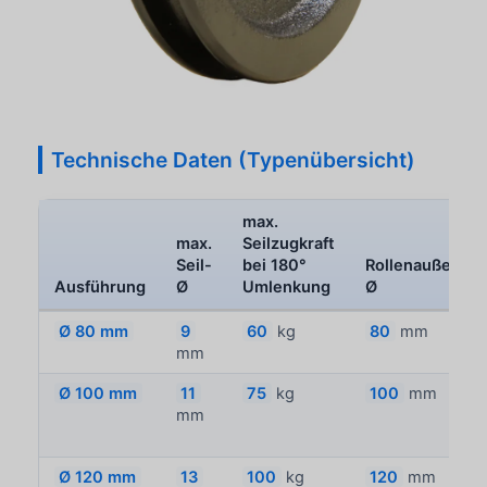
Technische Daten (Typenübersicht)
max.
max.
Seilzugkraft
Seil-
bei 180°
Rollenaußen-
Ausführung
Ø
Umlenkung
Ø
Ø 80 mm
9
60
kg
80
mm
mm
Ø 100 mm
11
75
kg
100
mm
mm
Ø 120 mm
13
100
kg
120
mm