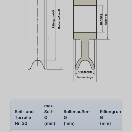
max.
Seil- und
Seil-
Rollenaußen-
Rillengrund-
Torrolle
Ø
Ø
Ø
Nr. 30
(mm)
(mm)
(mm)