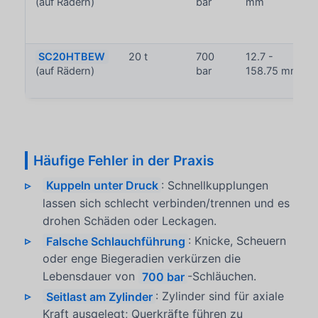
(auf Rädern)
bar
mm
SC20HTBEW
20 t
700
12.7 -
(auf Rädern)
bar
158.75 mm
Häufige Fehler in der Praxis
Kuppeln unter Druck
: Schnellkupplungen
lassen sich schlecht verbinden/trennen und es
drohen Schäden oder Leckagen.
Falsche Schlauchführung
: Knicke, Scheuern
oder enge Biegeradien verkürzen die
Lebensdauer von
700 bar
-Schläuchen.
Seitlast am Zylinder
: Zylinder sind für axiale
Kraft ausgelegt; Querkräfte führen zu