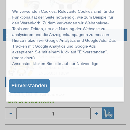
Wir verwenden Cookies. Relevante Cookies sind für die
Funktionalität der Seite notwendig, wie zum Beispiel für
Enerpac Toolbox-Set
den Warenkorb. Zudem verwenden wir Webanalyse-
Tools von Dritten, um die Nutzung der Webseite zu
→
analysieren und die Anzeigenkampagnen zu messen.
3 Artikel
Toolbox-Set
Hierzu nutzen wir Google Analytics und Google Ads. Das
Tracken mit Google Analytics und Google Ads
Toolbox-Set SC05HTBW
akzeptieren Sie mit einem Klick auf "Einverstanden".
Set Kapazität 5 t
(
mehr dazu
)
Pumpenart Handpumpe
Ansonsten klicken Sie bitte auf
nur Notwendige
Betriebsdruck 700 bar
ENE-SC05HTBEW
Mehr Details
Einverstanden
5.533,00 €
exkl. 19% MwSt.
Lieferzeit: ca. 2 Wochen