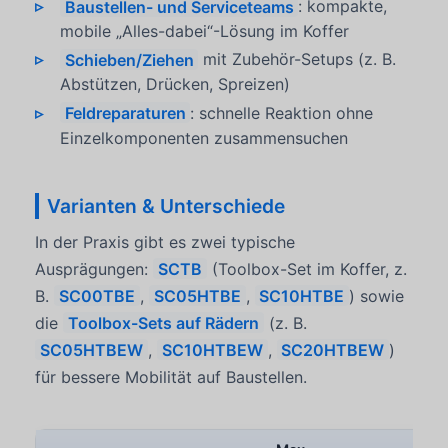
Baustellen- und Serviceteams
: kompakte,
mobile „Alles-dabei“-Lösung im Koffer
Schieben/Ziehen
mit Zubehör-Setups (z. B.
Abstützen, Drücken, Spreizen)
Feldreparaturen
: schnelle Reaktion ohne
Einzelkomponenten zusammensuchen
Varianten & Unterschiede
In der Praxis gibt es zwei typische
Ausprägungen:
SCTB
(Toolbox-Set im Koffer, z.
B.
SC00TBE
,
SC05HTBE
,
SC10HTBE
) sowie
die
Toolbox-Sets auf Rädern
(z. B.
SC05HTBEW
,
SC10HTBEW
,
SC20HTBEW
)
für bessere Mobilität auf Baustellen.