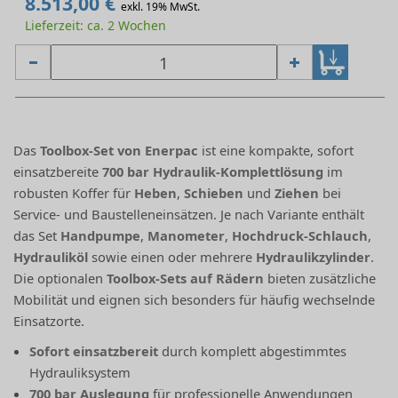
8.513,00 €
exkl. 19% MwSt.
Lieferzeit: ca. 2 Wochen
Das
Toolbox-Set von Enerpac
ist eine kompakte, sofort
einsatzbereite
700 bar Hydraulik-Komplettlösung
im
robusten Koffer für
Heben
,
Schieben
und
Ziehen
bei
Service- und Baustelleneinsätzen. Je nach Variante enthält
das Set
Handpumpe
,
Manometer
,
Hochdruck-Schlauch
,
Hydrauliköl
sowie einen oder mehrere
Hydraulikzylinder
.
Die optionalen
Toolbox-Sets auf Rädern
bieten zusätzliche
Mobilität und eignen sich besonders für häufig wechselnde
Einsatzorte.
Sofort einsatzbereit
durch komplett abgestimmtes
Hydrauliksystem
700 bar Auslegung
für professionelle Anwendungen