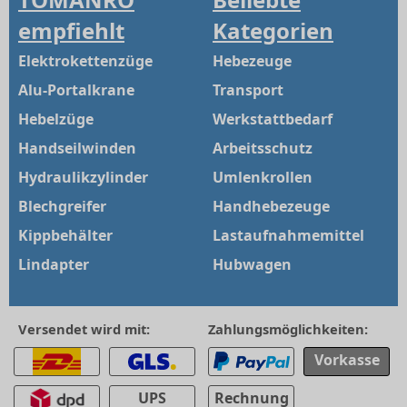
empfiehlt
Kategorien
Elektrokettenzüge
Hebezeuge
Alu-Portalkrane
Transport
Hebelzüge
Werkstattbedarf
Handseilwinden
Arbeitsschutz
Hydraulikzylinder
Umlenkrollen
Blechgreifer
Handhebezeuge
Kippbehälter
Lastaufnahmemittel
Lindapter
Hubwagen
Versendet wird mit:
Zahlungsmöglichkeiten:
Vorkasse
UPS
Rechnung