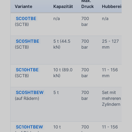
Max.
Variante
Kapazität
Druck
Hubbereich
SC00TBE
n/a
700
n/a
(SCTB)
bar
SC05HTBE
5 t (44.5
700
25 - 127
(SCTB)
kN)
bar
mm
SC10HTBE
10 t (89.0
700
11 - 156
(SCTB)
kN)
bar
mm
SC05HTBEW
5 t
700
Set mit
(auf Rädern)
bar
mehreren
Zylindern
SC10HTBEW
10 t
700
11 - 156