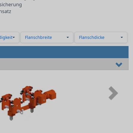
fsicherung
nsatz
igkeit
Flanschbreite
Flanschdicke
Next