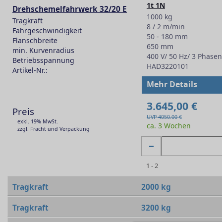
1t 1N
Drehschemelfahrwerk 32/20 E
1000 kg
Tragkraft
8 / 2 m/min
Fahrgeschwindigkeit
50 - 180 mm
Flanschbreite
650 mm
min. Kurvenradius
400 V/ 50 Hz/ 3 Phasen
Betriebsspannung
HAD3220101
Artikel-Nr.:
-
Mehr Details
3.645,00 €
Preis
UVP 4050.00 €
exkl. 19% MwSt.
ca. 3 Wochen
zzgl. Fracht und Verpackung
1 - 2
Tragkraft
2000 kg
Tragkraft
3200 kg