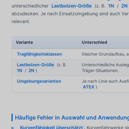
unterschiedlicher
Lastbolzen-Größe
(z. B.
1N
/
2N
abzudecken. Je nach Einsatzumgebung sind auch Varia
relevant.
Variante
Unterschied
Tragfähigkeitsklassen
Gleicher Grundaufbau, a
Lastbolzen-Größe
(z. B.
Unterschiedliche Ausle
1N
/
2N
)
Träger-Situationen.
Umgebungsvarianten
Je nach Linie auch Aus
ATEX
).
Häufige Fehler in Auswahl und Anwendun
Kurvenfähigkeit überschätzt
: Kurvenfahrwerke s