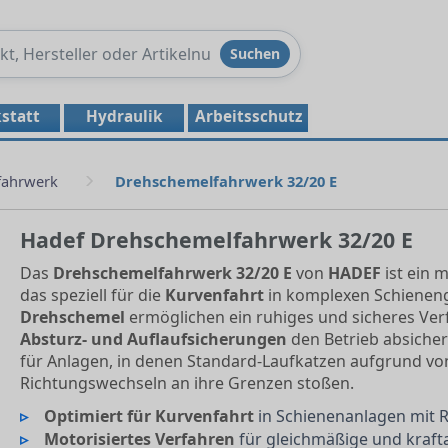
Produkte
Suchen
durchsuchen
statt
Hydraulik
Arbeitsschutz
fahrwerk
Drehschemelfahrwerk 32/20 E
Hadef Drehschemelfahrwerk 32/20 E
Das
Drehschemelfahrwerk 32/20 E
von
HADEF
ist ein 
das speziell für die
Kurvenfahrt
in komplexen Schieneng
Drehschemel
ermöglichen ein ruhiges und sicheres Verf
Absturz- und Auflaufsicherungen
den Betrieb absicher
für Anlagen, in denen Standard-Laufkatzen aufgrund v
Richtungswechseln an ihre Grenzen stoßen.
Optimiert für Kurvenfahrt
in Schienenanlagen mit 
Motorisiertes Verfahren
für gleichmäßige und kra