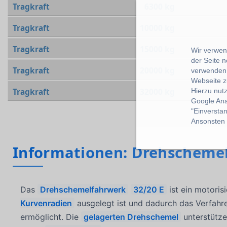
Tragkraft
6300 kg
Tragkraft
10000 kg
Tragkraft
15000 kg
Wir verwend
der Seite 
Tragkraft
20000 kg
verwenden 
Webseite z
Tragkraft
32000 kg
Hierzu nut
Google Ana
"Einverstan
Ansonsten k
Informationen: Drehschemel
Das
Drehschemelfahrwerk
32/20 E
ist ein motoris
Kurvenradien
ausgelegt ist und dadurch das Verfahr
ermöglicht. Die
gelagerten Drehschemel
unterstütze