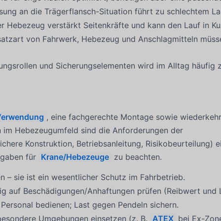
ung an die Trägerflansch-Situation führt zu schlechtem La
r Hebezeug verstärkt Seitenkräfte und kann den Lauf in Kur
insatzart von Fahrwerk, Hebezeug und Anschlagmitteln müs
hrungsrollen und Sicherungselementen wird im Alltag häufig 
Verwendung
, eine fachgerechte Montage sowie wiederkeh
 im Hebezeugumfeld sind die Anforderungen der
chere Konstruktion, Betriebsanleitung, Risikobeurteilung) e
orgaben für
Krane/Hebezeuge
zu beachten.
n – sie ist ein wesentlicher Schutz im Fahrbetrieb.
g auf Beschädigungen/Anhaftungen prüfen (Reibwert und La
Personal bedienen; Last gegen Pendeln sichern.
r besondere Umgebungen einsetzen (z. B.
ATEX
bei Ex-Zone