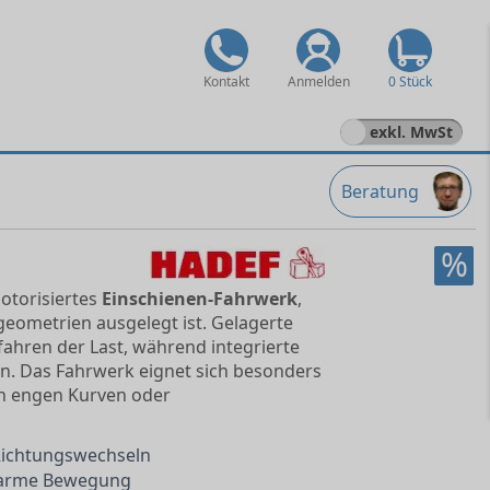
Kontakt
Anmelden
0 Stück
exkl. MwSt
Beratung
%
motorisiertes
Einschienen-Fahrwerk
,
eometrien ausgelegt ist. Gelagerte
ahren der Last, während integrierte
n. Das Fahrwerk eignet sich besonders
on engen Kurven oder
Richtungswechseln
ftarme Bewegung