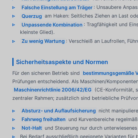
Falsche Einstellung am Träger
: Unsaubere Anpass
Querzug
am Haken: Seitliches Ziehen an Last ode
Unpassende Kombination
: Tragfähigkeit und E
kleinste Glied).
Zu wenig Wartung
: Verschleiß an Laufrollen, Fü
Sicherheitsaspekte und Normen
Für den sicheren Betrieb sind
bestimmungsgemäße 
Prüfungen entscheidend. Als Maschinen/Komponenten
Maschinenrichtlinie 2006/42/EG
(CE-Konformität, si
zentraler Rahmen; zusätzlich sind betriebliche Prüfv
Absturz- und Auflaufsicherung
nicht manipuliere
Fahrweg freihalten
und Kurvenbereiche regelmäßi
Not-Halt
und Steuerung nur durch unterwiesenes 
Bei Bedarf ausschließlich geeignete Varianten fü