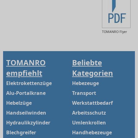
TOMANRO Flyer
TOMANRO
Beliebte
empfiehlt
Kategorien
Elektrokettenzüge
Hebezeuge
Alu-Portalkrane
Transport
Hebelzüge
Werkstattbedarf
Handseilwinden
Arbeitsschutz
Hydraulikzylinder
Umlenkrollen
Blechgreifer
Handhebezeuge