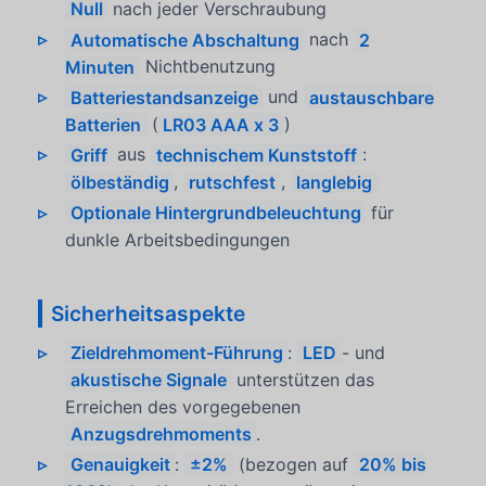
Null
nach jeder Verschraubung
Automatische Abschaltung
nach
2
Minuten
Nichtbenutzung
Batteriestandsanzeige
und
austauschbare
Batterien
(
LR03 AAA x 3
)
Griff
aus
technischem Kunststoff
:
ölbeständig
,
rutschfest
,
langlebig
Optionale Hintergrundbeleuchtung
für
dunkle Arbeitsbedingungen
Sicherheitsaspekte
Zieldrehmoment-Führung
:
LED
- und
akustische Signale
unterstützen das
Erreichen des vorgegebenen
Anzugsdrehmoments
.
Genauigkeit
:
±2%
(bezogen auf
20% bis