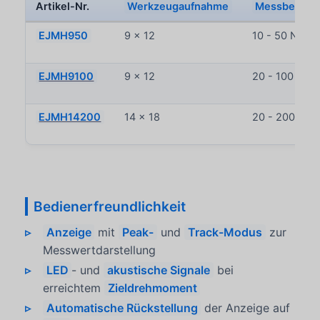
Artikel-Nr.
Werkzeugaufnahme
Messbereic
EJMH950
9 x 12
10 - 50 Nm
EJMH9100
9 x 12
20 - 100 Nm
EJMH14200
14 x 18
20 - 200 Nm
Bedienerfreundlichkeit
Anzeige
mit
Peak-
und
Track-Modus
zur
Messwertdarstellung
LED
- und
akustische Signale
bei
erreichtem
Zieldrehmoment
Automatische Rückstellung
der Anzeige auf