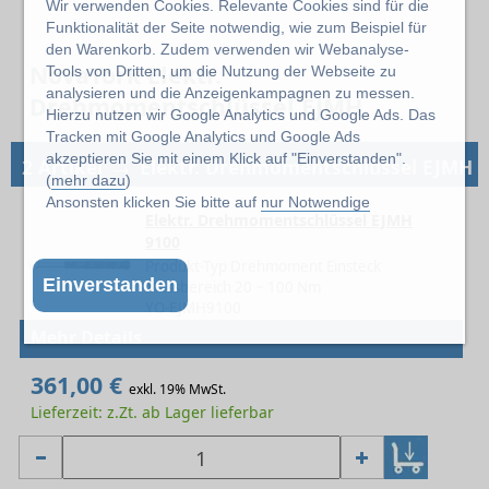
Wir verwenden Cookies. Relevante Cookies sind für die
Funktionalität der Seite notwendig, wie zum Beispiel für
den Warenkorb. Zudem verwenden wir Webanalyse-
NovaTork Elektr.
Tools von Dritten, um die Nutzung der Webseite zu
analysieren und die Anzeigenkampagnen zu messen.
Drehmomentschlüssel EJMH
Hierzu nutzen wir Google Analytics und Google Ads. Das
Tracken mit Google Analytics und Google Ads
→
akzeptieren Sie mit einem Klick auf "Einverstanden".
2 Artikel
Elektr. Drehmomentschlüssel EJMH
(
mehr dazu
)
Ansonsten klicken Sie bitte auf
nur Notwendige
Elektr. Drehmomentschlüssel EJMH
9100
Produkt-Typ Drehmoment Einsteck
Einverstanden
Messbereich 20 ~ 100 Nm
YO-EJMH9100
Mehr Details
361,00 €
exkl. 19% MwSt.
Lieferzeit: z.Zt. ab Lager lieferbar