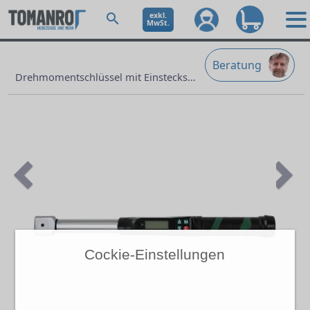
exkl.
MwSt.
Beratung
Drehmomentschlüssel mit Einsteckschlüssel
Previous
Ne
Cockie-Einstellungen