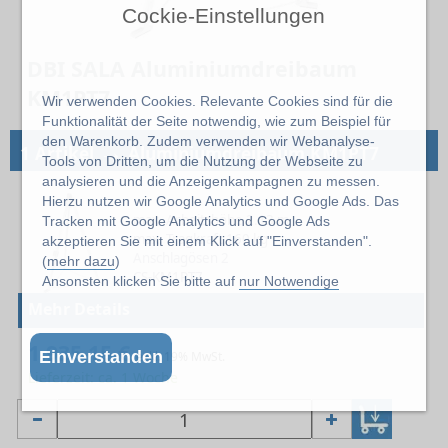
Cockie-Einstellungen
DBI SALA Aluminiumdreibaum
KM1PT7
Wir verwenden Cookies. Relevante Cookies sind für die
Funktionalität der Seite notwendig, wie zum Beispiel für
den Warenkorb. Zudem verwenden wir Webanalyse-
→
1 Artikel
Aluminiumdreibaum KM1PT7
Tools von Dritten, um die Nutzung der Webseite zu
analysieren und die Anzeigenkampagnen zu messen.
-
Hierzu nutzen wir Google Analytics und Google Ads. Das
max. Arbeitshöhe 2.13 m
Tracken mit Google Analytics und Google Ads
max. Tragkraft 160 kg
akzeptieren Sie mit einem Klick auf "Einverstanden".
Anschlagösen 2
(
mehr dazu
)
CS-KM1PT7
Ansonsten klicken Sie bitte auf
nur Notwendige
Mehr Details
1.935,15 €
Einverstanden
exkl. 19% MwSt.
Lieferzeit: ca. 1 Woche