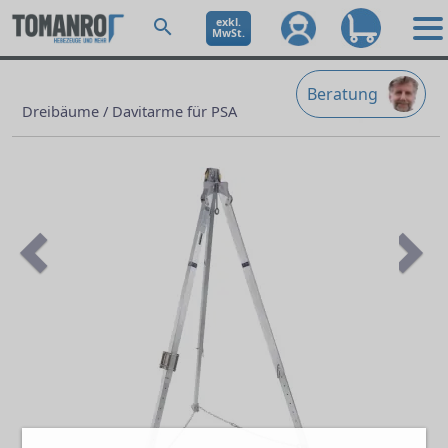
exkl.
MwSt.
Beratung
Dreibäume / Davitarme für PSA
Previous
Ne