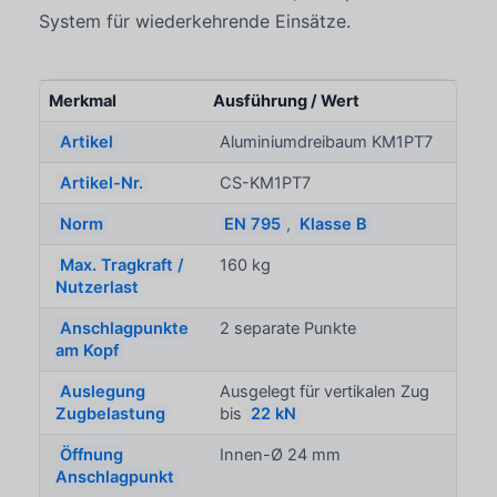
System für wiederkehrende Einsätze.
Merkmal
Ausführung / Wert
Artikel
Aluminiumdreibaum KM1PT7
Artikel-Nr.
CS-KM1PT7
Norm
EN 795
,
Klasse B
Max. Tragkraft /
160 kg
Nutzerlast
Anschlagpunkte
2 separate Punkte
am Kopf
Auslegung
Ausgelegt für vertikalen Zug
Zugbelastung
bis
22 kN
Öffnung
Innen-Ø 24 mm
Anschlagpunkt