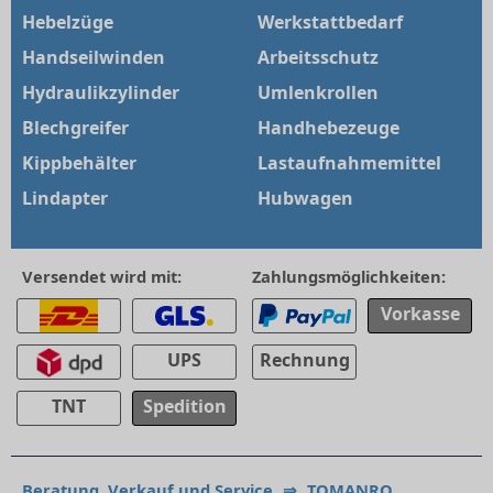
Hebelzüge
Werkstattbedarf
Handseilwinden
Arbeitsschutz
Hydraulikzylinder
Umlenkrollen
Blechgreifer
Handhebezeuge
Kippbehälter
Lastaufnahmemittel
Lindapter
Hubwagen
Versendet wird mit:
Zahlungsmöglichkeiten:
Vorkasse
UPS
Rechnung
TNT
Spedition
Beratung, Verkauf und Service
⇒
TOMANRO