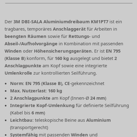
Der
3M DBI-SALA Aluminiumdreibaum KM1PT7
ist ein
tragbares, temporäres
Anschlaggerät
für Arbeiten in
beengten Räumen
sowie für
Rettungs-
und
Abseil-/Aufholvorgänge
in Kombination mit passenden
Winden
oder
Höhensicherungsgeräten
. Er ist
EN 795
(
Klasse B
) konform, für
160 kg
ausgelegt und bietet
2
Anschlagpunkte
am Kopf sowie eine integrierte
Umlenkrolle
zur kontrollierten Seilführung.
Norm
:
EN 795
(
Klasse B
),
CE
-gekennzeichnet
Max. Nutzerlast
:
160 kg
2 Anschlagpunkte
am Kopf (Innen-Ø
24 mm
)
Integrierte Kopf-Umlenkung
für definierte Seilführung
(Kabel bis
6 mm
)
Leichtbau
: teleskopische Beine aus
Aluminium
(transportgerecht)
Systemfähig
mit passenden
Winden
und