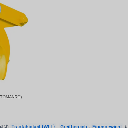
on TOMANRO)
 nach
Tragfähigkeit (WLL)
,
Greifbereich
,
Eigengewicht
u