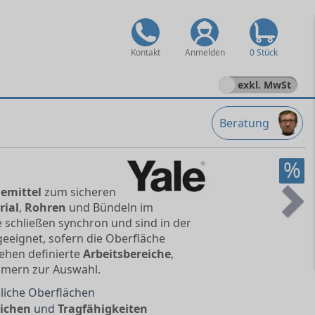
Kontakt
Anmelden
0 Stück
exkl. MwSt
Beratung
%
emittel
zum sicheren
ial
,
Rohren
und Bündeln im
Ne
 schließen synchron und sind in der
eeignet, sofern die Oberfläche
tehen definierte
Arbeitsbereiche
,
mern zur Auswahl.
liche Oberflächen
eichen
und
Tragfähigkeiten