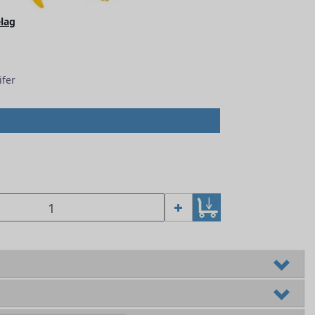
elag
ifer