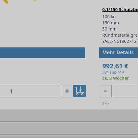
0.1/150 Schutzb
100 kg
150 mm
50 mm
Rundmaterialgre
YALE-N51902712
Mehr Details
992,61 €
UVP 1102.90 €
ca. 8 Wochen
2 - 2