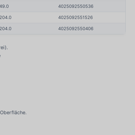
49.0
4025092550536
204.0
4025092551526
204.0
4025092550406
ei).
e
 Oberfläche.