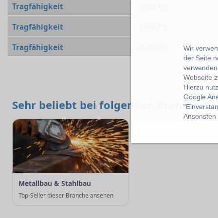
Tragfähigkeit
1500 kg
Tragfähigkeit
3000 kg
Tragfähigkeit
4000 kg
Wir verwend
der Seite 
verwenden 
Webseite z
Hierzu nut
Google Ana
Sehr beliebt bei folgenden Branchen
"Einverstan
Ansonsten k
Metallbau & Stahlbau
Top-Seller dieser Branche ansehen