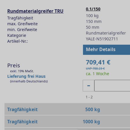
0.1/150
Rundmaterialgreifer TRU
100 kg
Tragfähigkeit
150 mm
max. Greifweite
50 mm
min. Greifweite
Rundmaterialgreifer
Kategorie
YALE-N51902711
Artikel-Nr.:
-
Mehr Details
709,41 €
Preis
UVP 788.23 €
exkl. 19% MwSt.
ca. 1 Woche
Lieferung frei Haus
(innerhalb Deutschlands)
1 - 2
Tragfähigkeit
500 kg
Tragfähigkeit
1000 kg