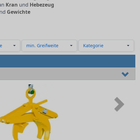
 an
Kran
und
Hebezeug
nd
Gewichte
e
min. Greifweite
Kategorie
Next