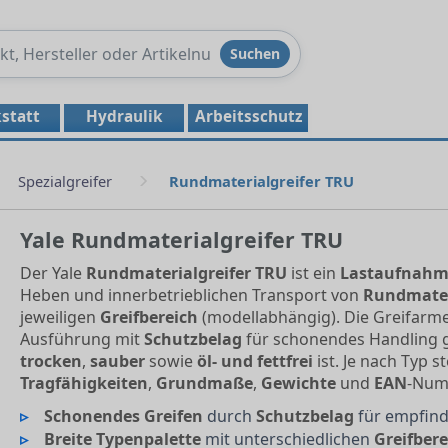
Produkte
Suchen
durchsuchen
statt
Hydraulik
Arbeitsschutz
Spezialgreifer
Rundmaterialgreifer TRU
Yale Rundmaterialgreifer TRU
Der Yale
Rundmaterialgreifer TRU
ist ein
Lastaufnahm
Heben und innerbetrieblichen Transport von
Rundmater
jeweiligen
Greifbereich
(modellabhängig). Die Greifarme
Ausführung mit
Schutzbelag
für schonendes Handling g
trocken
,
sauber
sowie
öl- und fettfrei
ist. Je nach Typ s
Tragfähigkeiten
,
Grundmaße
,
Gewichte
und
EAN
-Num
Schonendes Greifen
durch
Schutzbelag
für empfind
Breite Typenpalette
mit unterschiedlichen
Greifber