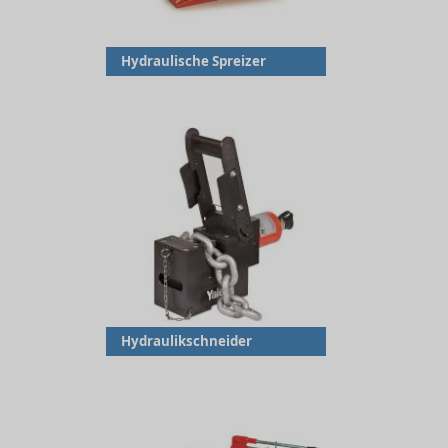
Hydraulische Spreizer
Hydraulikschneider