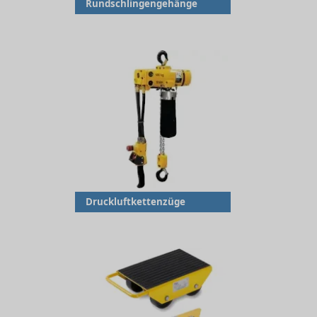
Rundschlingengehänge
Druckluftkettenzüge