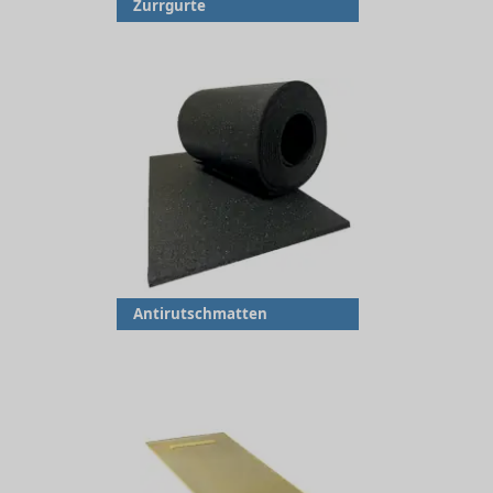
Zurrgurte
Antirutschmatten