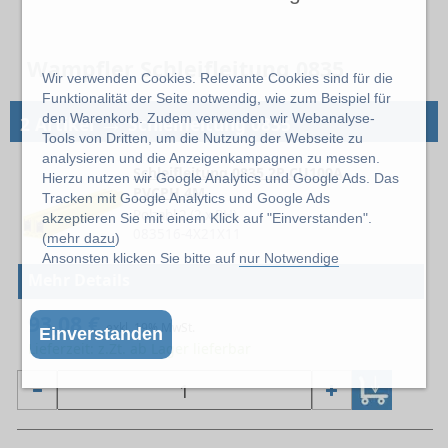
Wampfler Schleifleitung 0835
Wir verwenden Cookies. Relevante Cookies sind für die
Funktionalität der Seite notwendig, wie zum Beispiel für
→
den Warenkorb. Zudem verwenden wir Webanalyse-
2 Artikel
Schleifleitung 0835
Tools von Dritten, um die Nutzung der Webseite zu
analysieren und die Anzeigenkampagnen zu messen.
Schleifleitung 0835 2P CU100A
Hierzu nutzen wir Google Analytics und Google Ads. Das
PVCPH 4M
Tracken mit Google Analytics und Google Ads
Polzahl 2 (2 x PH)
akzeptieren Sie mit einem Klick auf "Einverstanden".
083516-4X21X11
(
mehr dazu
)
Ansonsten klicken Sie bitte auf
nur Notwendige
Mehr Details
93,08 €
exkl. 19% MwSt.
Einverstanden
Lieferzeit: z.Zt. ab Lager lieferbar