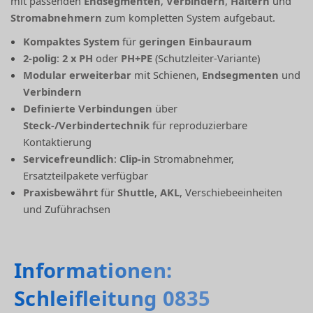
mit passenden
Endsegmenten
,
Verbindern
,
Haltern
und
Stromabnehmern
zum kompletten System aufgebaut.
Kompaktes System
für
geringen Einbauraum
2-polig
:
2 x PH
oder
PH+PE
(Schutzleiter-Variante)
Modular erweiterbar
mit Schienen,
Endsegmenten
und
Verbindern
Definierte Verbindungen
über
Steck-/Verbindertechnik
für reproduzierbare
Kontaktierung
Servicefreundlich
:
Clip-in
Stromabnehmer,
Ersatzteilpakete verfügbar
Praxisbewährt
für
Shuttle
,
AKL
, Verschiebeeinheiten
und Zuführachsen
Informationen:
Schleifleitung 0835