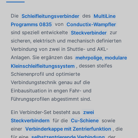
Die
Schleifleitungsverbinder
des
MultiLine
Programms 0835
von
Conductix-Wampfler
sind speziell entwickelte
Steckverbinder
zur
sicheren, elektrisch und mechanisch definierten
Verbindung von zwei
in Shuttle- und AKL-
Anlagen. Sie ergänzen das
mehrpolige, modulare
Kleinschleifleitungssystem
, dessen steifes
Schienenprofil und optimierte
Verbindungstechnik genau auf die
Einbausituation in engen Fahr- und
Führungsprofilen abgestimmt sind.
Ein Verbinder-Set besteht aus
zwei
Steckverbindern
für die
Cu-Schiene
sowie
einer
Verbinderkappe mit Zentrierfunktion
, die
für eine
selbstzentrierende Verbindung
der