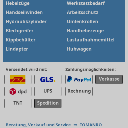
Hebelzüge
Werkstattbedarf
Handseilwinden
Arbeitsschutz
Hydraulikzylinder
Umlenkrollen
Blechgreifer
Handhebezeuge
Kippbehälter
Lastaufnahmemittel
Lindapter
Hubwagen
Versendet wird mit:
Zahlungsmöglichkeiten:
Vorkasse
UPS
Rechnung
TNT
Spedition
Beratung, Verkauf und Service
⇒
TOMANRO