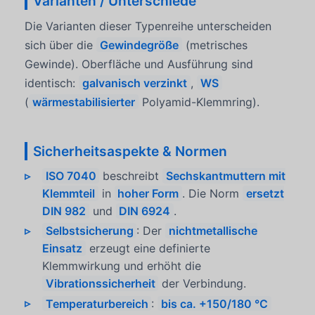
Varianten / Unterschiede
Die Varianten dieser Typenreihe unterscheiden
sich über die
Gewindegröße
(metrisches
Gewinde). Oberfläche und Ausführung sind
identisch:
galvanisch verzinkt
,
WS
(
wärmestabilisierter
Polyamid-Klemmring).
Sicherheitsaspekte & Normen
ISO 7040
beschreibt
Sechskantmuttern mit
Klemmteil
in
hoher Form
. Die Norm
ersetzt
DIN 982
und
DIN 6924
.
Selbstsicherung
: Der
nichtmetallische
Einsatz
erzeugt eine definierte
Klemmwirkung und erhöht die
Vibrationssicherheit
der Verbindung.
Temperaturbereich
:
bis ca. +150/180 °C