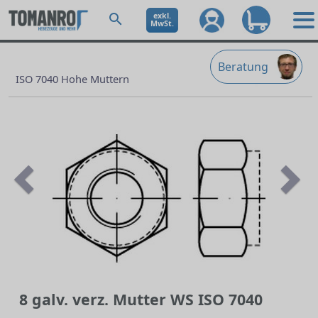
exkl.
MwSt.
Beratung
ISO 7040 Hohe Muttern
Previous
Ne
8 galv. verz. Mutter WS ISO 7040