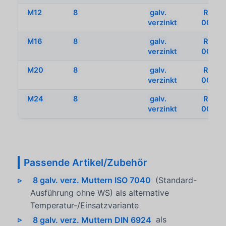
M12
8
galv.
REY-
verzinkt
00704
M16
8
galv.
REY-
verzinkt
00704
M20
8
galv.
REY-
verzinkt
00704
M24
8
galv.
REY-
verzinkt
00704
Passende Artikel/Zubehör
8 galv. verz. Muttern ISO 7040
(Standard-
Ausführung ohne WS) als alternative
Temperatur-/Einsatzvariante
8 galv. verz. Muttern DIN 6924
als