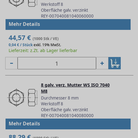
Werkstoff 8
Oberfläche galv. verzinkt
REY-007040081040060000
Mehr Details
44,57 €
(1000 Stk / VE)
0,04 € / Stück
exkl. 19% MwSt.
Lieferzeit: z.Zt. ab Lager lieferbar
8 galv. verz. Mutter WS ISO 7040
M8
Durchmesser 8 mm
Werkstoff 8
Oberfläche galv. verzinkt
REY-007040081040080000
Mehr Details
88,29 €