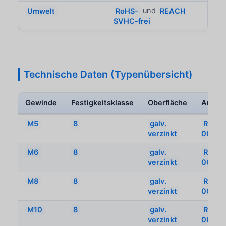
Umwelt
RoHS-
und
REACH
SVHC-frei
Technische Daten (Typenübersicht)
Gewinde
Festigkeitsklasse
Oberfläche
Artikel
M5
8
galv.
REY-
verzinkt
00704
M6
8
galv.
REY-
verzinkt
00704
M8
8
galv.
REY-
verzinkt
00704
M10
8
galv.
REY-
verzinkt
00704