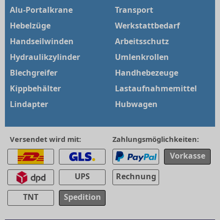
Alu-Portalkrane
Transport
Hebelzüge
Werkstattbedarf
Handseilwinden
Arbeitsschutz
Hydraulikzylinder
Umlenkrollen
Blechgreifer
Handhebezeuge
Kippbehälter
Lastaufnahmemittel
Lindapter
Hubwagen
Versendet wird mit:
Zahlungsmöglichkeiten:
Vorkasse
UPS
Rechnung
TNT
Spedition