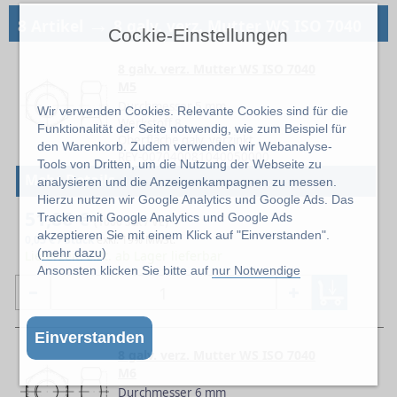
→
8 Artikel
8 galv. verz. Mutter WS ISO 7040
Cockie-Einstellungen
8 galv. verz. Mutter WS ISO 7040
M5
Durchmesser 5 mm
Wir verwenden Cookies. Relevante Cookies sind für die
Werkstoff 8
Funktionalität der Seite notwendig, wie zum Beispiel für
Oberfläche galv. verzinkt
den Warenkorb. Zudem verwenden wir Webanalyse-
REY-007040081040050000
Tools von Dritten, um die Nutzung der Webseite zu
Mehr Details
analysieren und die Anzeigenkampagnen zu messen.
Hierzu nutzen wir Google Analytics und Google Ads. Das
51,86 €
Tracken mit Google Analytics und Google Ads
(1000 Stk / VE)
akzeptieren Sie mit einem Klick auf "Einverstanden".
0,05 € / Stück
exkl. 19% MwSt.
(
mehr dazu
)
Lieferzeit: z.Zt. ab Lager lieferbar
Ansonsten klicken Sie bitte auf
nur Notwendige
Einverstanden
8 galv. verz. Mutter WS ISO 7040
M6
Durchmesser 6 mm