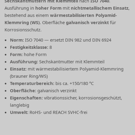
Sechskantmuttern mit Klemmteil
nach
ISO 7040
.
Ausführung in
hoher Form
mit
nichtmetallischem Einsatz
,
bestehend aus einem
wärmestabilisierten Polyamid-
Klemmring (WS)
. Oberfläche
galvanisch verzinkt
für
Korrosionsschutz.
Norm:
ISO 7040 — ersetzt DIN 982 und DIN 6924
Festigkeitsklasse:
8
Form:
hohe Form
Ausführung:
Sechskantmutter mit Klemmteil
Einsatz:
mit wärmestabilisiertem Polyamid-Klemmring
(brauner Ring/WS)
Temperaturbereich:
bis ca. +150/180 °C
Oberfläche:
galvanisch verzinkt
Eigenschaften:
vibrationssicher, korrosionsgeschützt,
langlebig
Umwelt:
RoHS- und REACH SVHC-frei