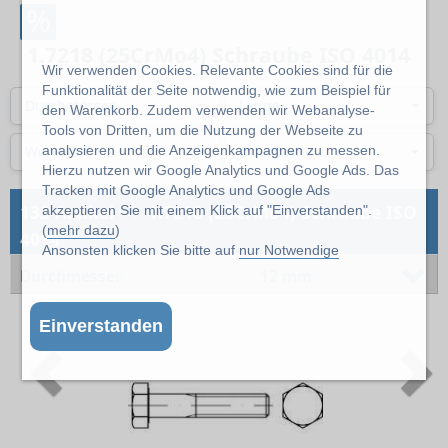
%
1.7218 (25CrMo4) Schraube ISO 4014
Wir verwenden Cookies. Relevante Cookies sind für die
Funktionalität der Seite notwendig, wie zum Beispiel für
Durchmesser
Länge
den Warenkorb. Zudem verwenden wir Webanalyse-
Tools von Dritten, um die Nutzung der Webseite zu
Werkstoff
Oberfläche
analysieren und die Anzeigenkampagnen zu messen.
Hierzu nutzen wir Google Analytics und Google Ads. Das
Tracken mit Google Analytics und Google Ads
→
133 Artikel
1.7218 (25CrMo4) Schraube ISO
akzeptieren Sie mit einem Klick auf "Einverstanden".
(
mehr dazu
)
4014
Ansonsten klicken Sie bitte auf
nur Notwendige
Durchmesser
12 mm
Einverstanden
Previous
N