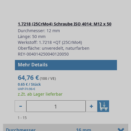
1.7218 (25CrMo4) Schraube ISO 4014: M12 x 50
Durchmesser: 12 mm
Länge: 50 mm
Werkstoff: 1.7218 +QT (25CrMo4)
Oberfläche: unveredelt, naturfarben
REY-004014250040120050
Mehr Details
64,76 €
(100 / VE)
0.65 € / Stück
UVP 71.96 €
z.Zt. ab Lager lieferbar
1 - 15
Durchmesser
16 mm