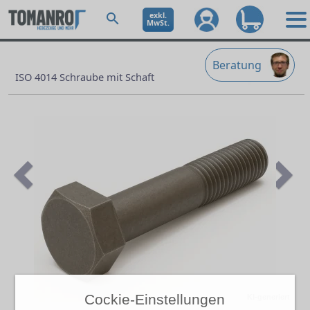
exkl.
MwSt.
Beratung
ISO 4014 Schraube mit Schaft
Previous
Ne
Cockie-Einstellungen
KI-generiert