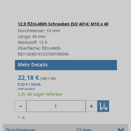
12.9 flZnL480h Schrauben ISO 4014: M10 x 40
Durchmesser: 10 mm
Länge: 40 mm
Werkstoff: 12.9
Oberfläche: flZnL480h
REY-004014123100100040
Mehr Details
22,18 €
(100 / VE)
0.22 € / Stück
UVP 24.64 €
z.Zt. ab Lager lieferbar
1 - 8
Durchmesser
12 mm