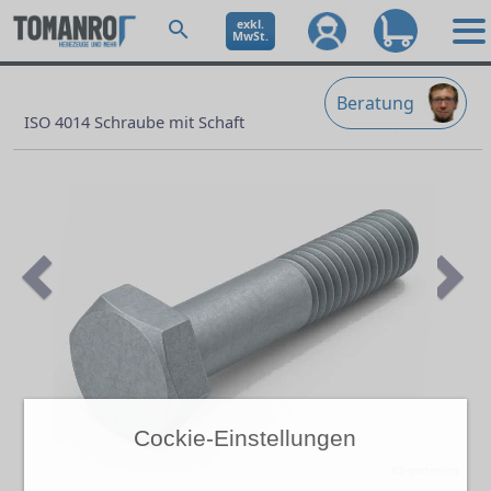
exkl.
MwSt.
Beratung
ISO 4014 Schraube mit Schaft
Previous
Ne
Cockie-Einstellungen
KI-generiert