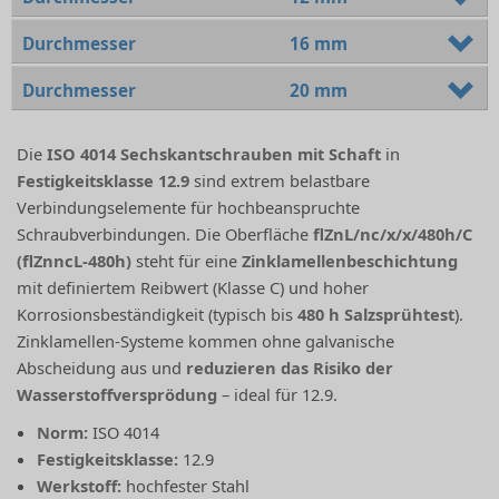
Durchmesser
16 mm
Durchmesser
20 mm
Die
ISO 4014 Sechskantschrauben mit Schaft
in
Festigkeitsklasse 12.9
sind extrem belastbare
Verbindungselemente für hochbeanspruchte
Schraubverbindungen. Die Oberfläche
flZnL/nc/x/x/480h/C
(flZnncL-480h)
steht für eine
Zinklamellenbeschichtung
mit definiertem Reibwert (Klasse C) und hoher
Korrosionsbeständigkeit (typisch bis
480 h Salzsprühtest
).
Zinklamellen-Systeme kommen ohne galvanische
Abscheidung aus und
reduzieren das Risiko der
Wasserstoffversprödung
– ideal für 12.9.
Norm:
ISO 4014
Festigkeitsklasse:
12.9
Werkstoff:
hochfester Stahl