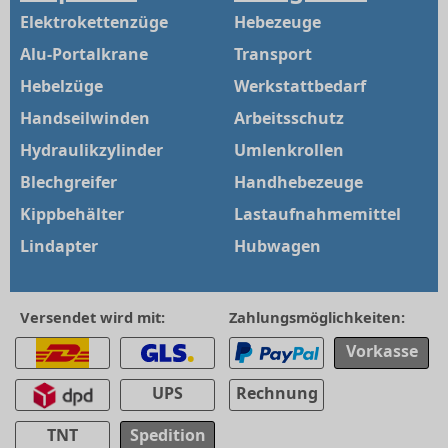
Elektrokettenzüge
Hebezeuge
Alu-Portalkrane
Transport
Hebelzüge
Werkstattbedarf
Handseilwinden
Arbeitsschutz
Hydraulikzylinder
Umlenkrollen
Blechgreifer
Handhebezeuge
Kippbehälter
Lastaufnahmemittel
Lindapter
Hubwagen
Versendet wird mit:
Zahlungsmöglichkeiten:
Vorkasse
UPS
Rechnung
TNT
Spedition