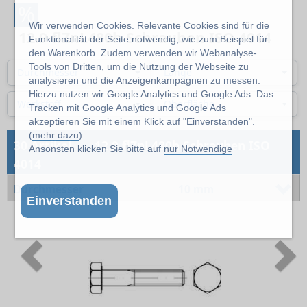
%
Wir verwenden Cookies. Relevante Cookies sind für die
12.9 flZnL480h Schrauben ISO 4014
Funktionalität der Seite notwendig, wie zum Beispiel für
den Warenkorb. Zudem verwenden wir Webanalyse-
Tools von Dritten, um die Nutzung der Webseite zu
Durchmesser
Länge
analysieren und die Anzeigenkampagnen zu messen.
Hierzu nutzen wir Google Analytics und Google Ads. Das
Werkstoff
Oberfläche
Tracken mit Google Analytics und Google Ads
akzeptieren Sie mit einem Klick auf "Einverstanden".
(
mehr dazu
)
→
30 Artikel
12.9 flZnL480h Schrauben ISO
Ansonsten klicken Sie bitte auf
nur Notwendige
4014
Durchmesser
10 mm
Einverstanden
Previous
N