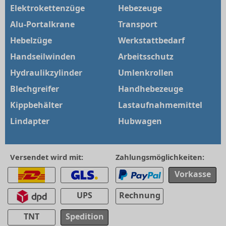
Elektrokettenzüge
Hebezeuge
Alu-Portalkrane
Transport
Hebelzüge
Werkstattbedarf
Handseilwinden
Arbeitsschutz
Hydraulikzylinder
Umlenkrollen
Blechgreifer
Handhebezeuge
Kippbehälter
Lastaufnahmemittel
Lindapter
Hubwagen
Versendet wird mit:
Zahlungsmöglichkeiten:
Vorkasse
UPS
Rechnung
TNT
Spedition