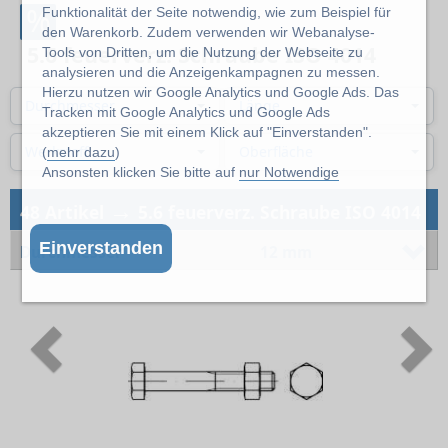
%
Funktionalität der Seite notwendig, wie zum Beispiel für
den Warenkorb. Zudem verwenden wir Webanalyse-
5.6 feuerverz. Schraube ISO 4014
Tools von Dritten, um die Nutzung der Webseite zu
analysieren und die Anzeigenkampagnen zu messen.
Hierzu nutzen wir Google Analytics und Google Ads. Das
Durchmesser
Länge
Tracken mit Google Analytics und Google Ads
akzeptieren Sie mit einem Klick auf "Einverstanden".
Werkstoff
Oberfläche
(
mehr dazu
)
Ansonsten klicken Sie bitte auf
nur Notwendige
→
48 Artikel
5.6 feuerverz. Schraube ISO 4014
Einverstanden
Durchmesser
12 mm
Previous
N