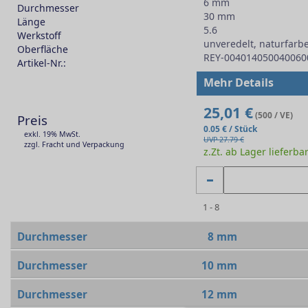
6 mm
Durchmesser
30 mm
Länge
5.6
Werkstoff
unveredelt, naturfarb
Oberfläche
REY-004014050040060
Artikel-Nr.:
-
Mehr Details
25,01 €
(500 / VE)
Preis
0.05 € / Stück
exkl. 19% MwSt.
UVP 27.79 €
zzgl. Fracht und Verpackung
z.Zt. ab Lager lieferba
1 - 8
Durchmesser
8 mm
Durchmesser
10 mm
Durchmesser
12 mm