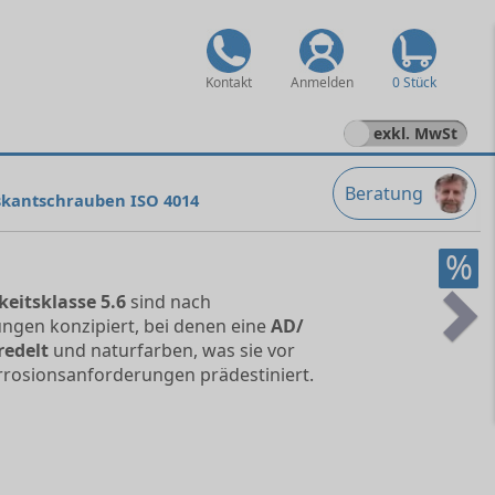
Kontakt
Anmelden
0 Stück
exkl. MwSt
Beratung
skantschrauben ISO 4014
%
keitsklasse 5.6
sind nach
ungen konzipiert, bei denen eine
AD/
Ne
redelt
und naturfarben, was sie vor
rrosionsanforderungen prädestiniert.