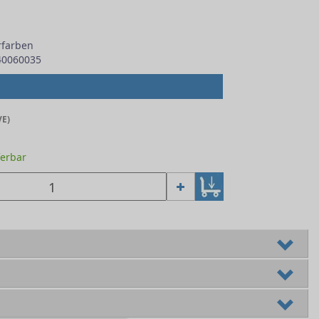
rfarben
40060035
VE)
ferbar