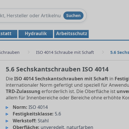
Produkte
Suchen
durchsuchen
statt
Hydraulik
Arbeitsschutz
Schrauben
ISO 4014 Schraube mit Schaft
5.6 Sech
5.6 Sechskantschrauben ISO 4014
Die
ISO 4014 Sechskantschrauben mit Schaft
in
Festig
internationaler Norm gefertigt und speziell für Anwend
TRD-Zulassung
erforderlich ist. Die Oberfläche ist
unve
allem für Innenbereiche oder Bereiche ohne erhöhte Ko
Norm:
ISO 4014
Festigkeitsklasse:
5.6
Werkstoff:
Stahl
Oberfläche:
unveredelt, naturfarben