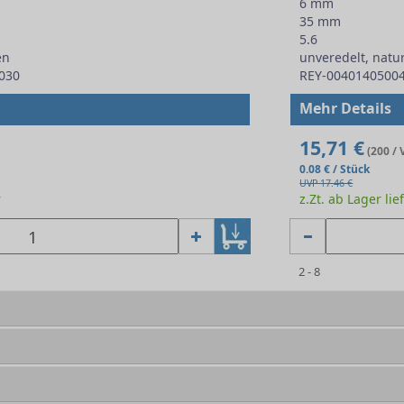
6 mm
35 mm
5.6
en
unveredelt, natu
030
REY-0040140500
Mehr Details
15,71 €
(200 / 
0.08 € / Stück
UVP 17.46 €
r
z.Zt. ab Lager lie
2 - 8