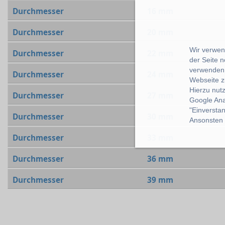
Durchmesser
16 mm
Durchmesser
20 mm
Wir verwend
Durchmesser
22 mm
der Seite 
verwenden 
Durchmesser
24 mm
Webseite z
Hierzu nut
Durchmesser
27 mm
Google Ana
"Einverstan
Durchmesser
30 mm
Ansonsten k
Durchmesser
33 mm
Durchmesser
36 mm
Durchmesser
39 mm