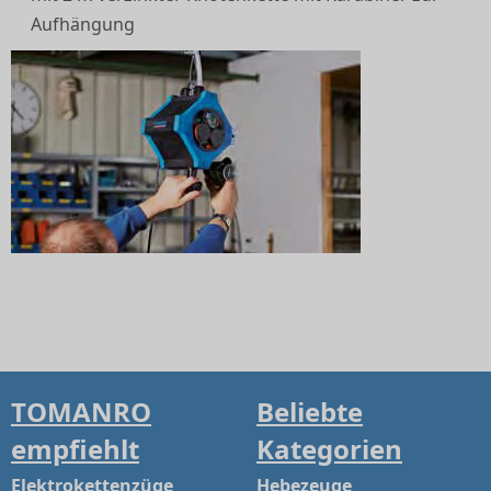
Aufhängung
TOMANRO
Beliebte
empfiehlt
Kategorien
Elektrokettenzüge
Hebezeuge