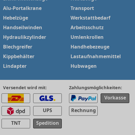
Alu-Portalkrane
Transport
Hebelzüge
Werkstattbedarf
Handseilwinden
Arbeitsschutz
Hydraulikzylinder
Umlenkrollen
Blechgreifer
Handhebezeuge
Kippbehälter
Lastaufnahmemittel
Lindapter
Hubwagen
Versendet wird mit:
Zahlungsmöglichkeiten:
Vorkasse
UPS
Rechnung
TNT
Spedition