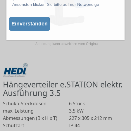
Ansonsten klicken Sie bitte auf
nur Notwendige
Einverstanden
Abbildung kann abweichen vom Original
Hängeverteiler e.STATION elektr.
Ausführung 3.5
Schuko-Steckdosen
6 Stück
max. Leistung
3.5 kW
Abmessungen (B x H x T)
227 x 305 x 212 mm
Schutzart
IP 44