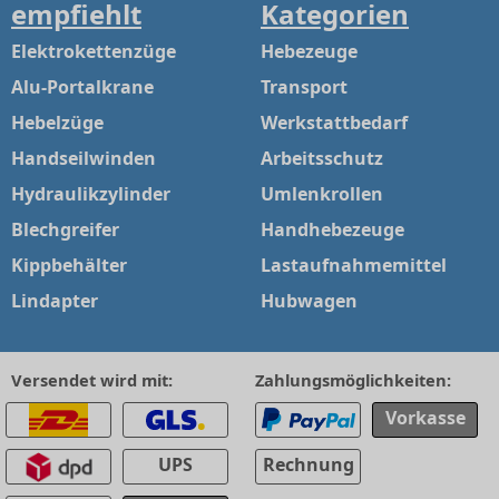
empfiehlt
Kategorien
Elektrokettenzüge
Hebezeuge
Alu-Portalkrane
Transport
Hebelzüge
Werkstattbedarf
Handseilwinden
Arbeitsschutz
Hydraulikzylinder
Umlenkrollen
Blechgreifer
Handhebezeuge
Kippbehälter
Lastaufnahmemittel
Lindapter
Hubwagen
Versendet wird mit:
Zahlungsmöglichkeiten:
Vorkasse
UPS
Rechnung