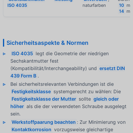
ISO 4035
naturfarben
10
mm
14
m
Sicherheitsaspekte & Normen
ISO 4035
legt die Geometrie der niedrigen
Sechskantmutter fest
(Kompatibilität/Interchangeability) und
ersetzt DIN
439 Form B
.
Bei sicherheitsrelevanten Verbindungen ist die
Festigkeitsklasse
systemgerecht zu wählen: Die
Festigkeitsklasse der Mutter
sollte
gleich oder
höher
als die der verwendeten Schraube ausgelegt
sein.
Werkstoffpaarung beachten
: Zur Minimierung von
Kontaktkorrosion
vorzugsweise gleichartige