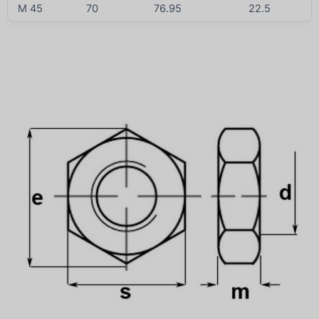
M 45
70
76.95
22.5