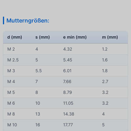
Mutterngrößen:
d (mm)
s (mm)
e min (mm)
m (mm)
M 2
4
4.32
1.2
M 2.5
5
5.45
1.6
M 3
5.5
6.01
1.8
M 4
7
7.66
2.7
M 5
8
8.79
3.2
M 6
10
11.05
3.2
M 8
13
14.38
4
M 10
16
17.77
5