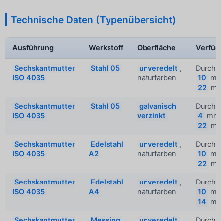
Technische Daten (Typenübersicht)
Ausführung
Werkstoff
Oberfläche
Verfüg
Sechskantmutter
Stahl 05
unveredelt
,
Durchm
ISO 4035
naturfarben
10
mm
22
m
Sechskantmutter
Stahl 05
galvanisch
Durchm
ISO 4035
verzinkt
4
mm 
22
m
Sechskantmutter
Edelstahl
unveredelt
,
Durchm
ISO 4035
A2
naturfarben
10
mm
22
m
Sechskantmutter
Edelstahl
unveredelt
,
Durchm
ISO 4035
A4
naturfarben
10
mm
14
m
Sechskantmutter
Messing
unveredelt
,
Durchm