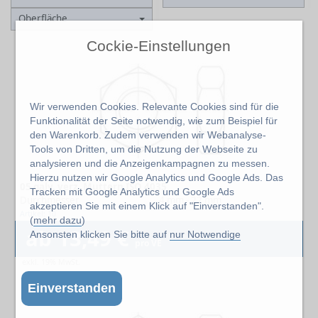
Oberfläche
Cockie-Einstellungen
Wir verwenden Cookies. Relevante Cookies sind für die
Funktionalität der Seite notwendig, wie zum Beispiel für
den Warenkorb. Zudem verwenden wir Webanalyse-
Tools von Dritten, um die Nutzung der Webseite zu
analysieren und die Anzeigenkampagnen zu messen.
Hierzu nutzen wir Google Analytics und Google Ads. Das
05 galv. verz. Muttern ISO 4035
Tracken mit Google Analytics und Google Ads
Durchmesser
4 mm - 22 mm
akzeptieren Sie mit einem Klick auf "Einverstanden".
Artikel: 10
(
mehr dazu
)
ab 13,49 €
Ansonsten klicken Sie bitte auf
nur Notwendige
pro VE
exkl. 19% MwSt.
Einverstanden