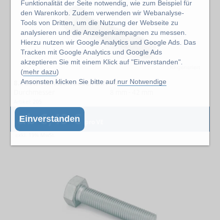
Funktionalität der Seite notwendig, wie zum Beispiel für
den Warenkorb. Zudem verwenden wir Webanalyse-
Tools von Dritten, um die Nutzung der Webseite zu
analysieren und die Anzeigenkampagnen zu messen.
Hierzu nutzen wir Google Analytics und Google Ads. Das
Tracken mit Google Analytics und Google Ads
akzeptieren Sie mit einem Klick auf "Einverstanden".
KI-generiert
(
mehr dazu
)
Ansonsten klicken Sie bitte auf
nur Notwendige
8.8 Sechskantschrauben DIN 961
Durchmesser
8 mm - 42 mm
Artikel: 205
ab 6,49 €
Einverstanden
pro VE
exkl. 19% MwSt.