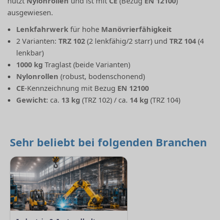
nutzt
Nylonrollen
und ist mit
CE
(Bezug
EN 12100
)
ausgewiesen.
Lenkfahrwerk
für hohe
Manövrierfähigkeit
2 Varianten:
TRZ 102
(2 lenkfähig/2 starr) und
TRZ 104
(4
lenkbar)
1000 kg
Traglast (beide Varianten)
Nylonrollen
(robust, bodenschonend)
CE
-Kennzeichnung mit Bezug
EN 12100
Gewicht
: ca.
13 kg
(TRZ 102) / ca.
14 kg
(TRZ 104)
Sehr beliebt bei folgenden Branchen