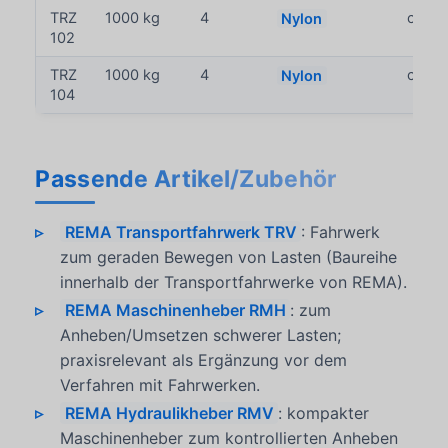
TRZ
1000 kg
4
Nylon
ca. 13
102
TRZ
1000 kg
4
Nylon
ca. 14
104
Passende Artikel/Zubehör
REMA Transportfahrwerk TRV
: Fahrwerk
zum geraden Bewegen von Lasten (Baureihe
innerhalb der Transportfahrwerke von REMA).
REMA Maschinenheber RMH
: zum
Anheben/Umsetzen schwerer Lasten;
praxisrelevant als Ergänzung vor dem
Verfahren mit Fahrwerken.
REMA Hydraulikheber RMV
: kompakter
Maschinenheber zum kontrollierten Anheben