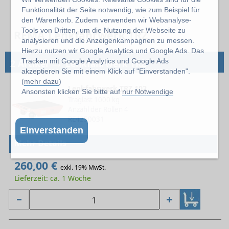
Funktionalität der Seite notwendig, wie zum Beispiel für
den Warenkorb. Zudem verwenden wir Webanalyse-
Tools von Dritten, um die Nutzung der Webseite zu
REMA Lenkfahrwerk TRZ
analysieren und die Anzeigenkampagnen zu messen.
Hierzu nutzen wir Google Analytics und Google Ads. Das
→
Tracken mit Google Analytics und Google Ads
2 Artikel
Lenkfahrwerk TRZ
akzeptieren Sie mit einem Klick auf "Einverstanden".
(
mehr dazu
)
Lenkfahrwerk TRZ 102
Ansonsten klicken Sie bitte auf
nur Notwendige
Traglast 1000 kg
Anzahl der Rollen 4
RE4250031
Einverstanden
Mehr Details
260,00 €
exkl. 19% MwSt.
Lieferzeit: ca. 1 Woche