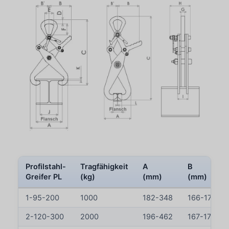
Profilstahl-
Tragfähigkeit
A
B
Greifer PL
(kg)
(mm)
(mm)
1-95-200
1000
182-348
166-174
2-120-300
2000
196-462
167-176