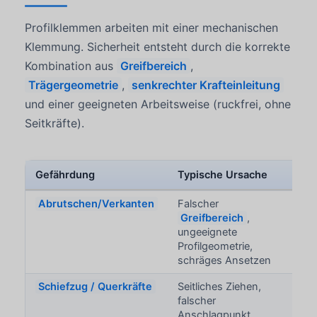
Profilklemmen arbeiten mit einer mechanischen
Klemmung. Sicherheit entsteht durch die korrekte
Kombination aus
Greifbereich
,
Trägergeometrie
,
senkrechter Krafteinleitung
und einer geeigneten Arbeitsweise (ruckfrei, ohne
Seitkräfte).
Gefährdung
Typische Ursache
Folg
Abrutschen/Verkanten
Falscher
Last 
Greifbereich
,
kipp
ungeeignete
Profilgeometrie,
schräges Ansetzen
Schiefzug / Querkräfte
Seitliches Ziehen,
Verr
falscher
Pend
Anschlagpunkt,
Last