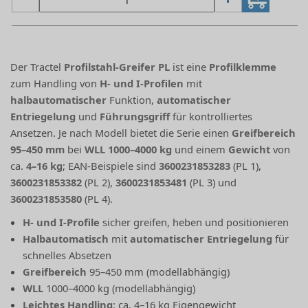
Der Tractel
Profilstahl-Greifer PL
ist eine
Profilklemme
zum Handling von
H- und I-Profilen
mit
halbautomatischer
Funktion,
automatischer
Entriegelung
und
Führungsgriff
für kontrolliertes
Ansetzen. Je nach Modell bietet die Serie einen
Greifbereich
95–450 mm
bei
WLL 1000–4000 kg
und einem
Gewicht
von
ca.
4–16 kg
; EAN-Beispiele sind
3600231853283
(PL 1),
3600231853382
(PL 2),
3600231853481
(PL 3) und
3600231853580
(PL 4).
H- und I-Profile
sicher greifen, heben und positionieren
Halbautomatisch
mit
automatischer Entriegelung
für
schnelles Absetzen
Greifbereich
95–450 mm (modellabhängig)
WLL
1000–4000 kg (modellabhängig)
Leichtes Handling
: ca. 4–16 kg Eigengewicht