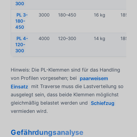
300
PL 3-
3000
180–450
16 kg
185348
180-
450
PL 4-
4000
120–300
14 kg
185358
120-
300
Hinweis: Die PL-Klemmen sind für das Handling
von Profilen vorgesehen; bei
paarweisem
Einsatz
mit Traverse muss die Lastverteilung so
ausgelegt sein, dass beide Klemmen möglichst
gleichmäßig belastet werden und
Schiefzug
vermieden wird.
Gefährdungsanalyse