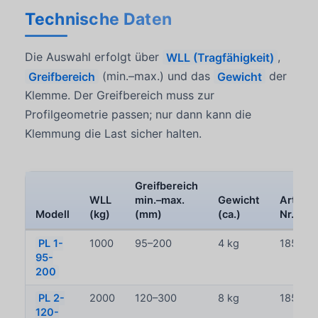
Technische Daten
Die Auswahl erfolgt über
WLL (Tragfähigkeit)
,
Greifbereich
(min.–max.) und das
Gewicht
der
Klemme. Der Greifbereich muss zur
Profilgeometrie passen; nur dann kann die
Klemmung die Last sicher halten.
Greifbereich
WLL
min.–max.
Gewicht
Artikel
Modell
(kg)
(mm)
(ca.)
Nr.
PL 1-
1000
95–200
4 kg
185328
95-
200
PL 2-
2000
120–300
8 kg
185338
120-