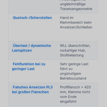
ungleichmäßige
Traversengeometrie
Quetsch-/Scherstellen
Hand im
Hand
Klemmbereich beim
Ansetzen/Schließen
Überlast / dynamische
WLL überschritten,
Baut
Lastspitzen
ruckartiger Hub,
Last
Stoßbelastung
Fehlfunktion bei zu
Sehr geringe Last
Unsi
geringer Last
führt zu
unzu
ungünstigem
Kle
Betriebszustand
Falsches Ansetzen PL3
Profilflansch > 420
Verk
bei großen Flanschen
mm, Klemme nicht
Fehls
vom Ende
Abru
eingeführt