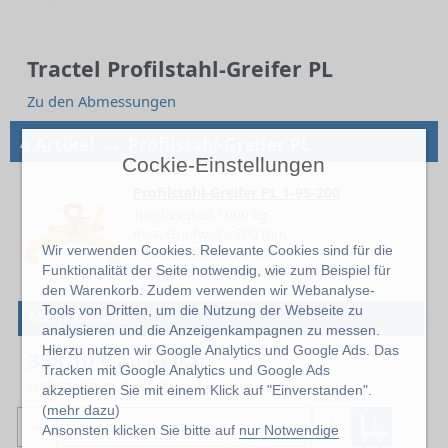
Tractel Profilstahl-Greifer PL
Zu den Abmessungen
→
4 Artikel
Profilstahl-Greifer PL
Cockie-Einstellungen
Profilstahl-Greifer PL 1-95-200
Tragfähigkeit 1000 kg
max. Greifweite 200 mm
Wir verwenden Cookies. Relevante Cookies sind für die
min. Greifweite 95 mm
Funktionalität der Seite notwendig, wie zum Beispiel für
Kategorie Trägergreifer
den Warenkorb. Zudem verwenden wir Webanalyse-
185328
Tools von Dritten, um die Nutzung der Webseite zu
Mehr Details
analysieren und die Anzeigenkampagnen zu messen.
Hierzu nutzen wir Google Analytics und Google Ads. Das
358,10 €
exkl. 19% MwSt.
Tracken mit Google Analytics und Google Ads
Lieferzeit: ca. 3 Wochen
akzeptieren Sie mit einem Klick auf "Einverstanden".
(
mehr dazu
)
Ansonsten klicken Sie bitte auf
nur Notwendige