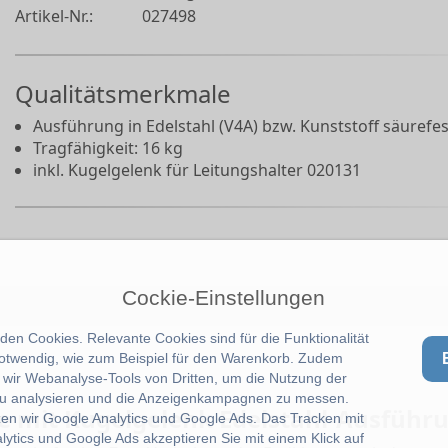
Artikel-Nr.:
027498
Qualitätsmerkmale
Ausführung in Edelstahl (V4A) bzw. Kunststoff säurefes
Tragfähigkeit: 16 kg
inkl. Kugelgelenk für Leitungshalter 020131
Cockie-Einstellungen
en Cookies. Relevante Cookies sind für die Funktionalität
notwendig, wie zum Beispiel für den Warenkorb. Zudem
wir Webanalyse-Tools von Dritten, um die Nutzung der
u analysieren und die Anzeigenkampagnen zu messen.
 mit Kugelgelenk Edelstahl-Ausführ
zen wir Google Analytics und Google Ads. Das Tracken mit
lytics und Google Ads akzeptieren Sie mit einem Klick auf