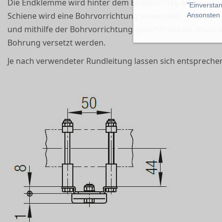
Die Endklemme wird hinter dem Endanschlag an der Sch
"Einverstan
Schiene wird eine Bohrvorrichtung verwendet. Nachdem d
Ansonsten k
und mithilfe der Bohrvorrichtung gebohrt wurde, muss 
Bohrung versetzt werden.
Je nach verwendeter Rundleitung lassen sich entspreche