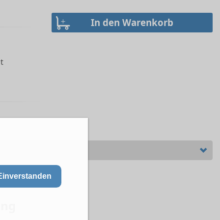
t
Einverstanden
ung