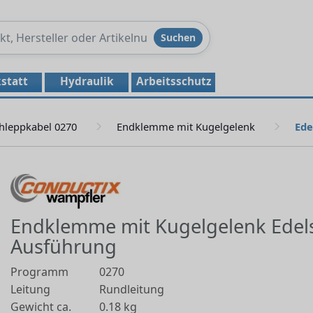
Produkte
Suchen
durchsuchen
statt
Hydraulik
Arbeitsschutz
hleppkabel 0270
Endklemme mit Kugelgelenk
Ede
Endklemme mit Kugelgelenk Edels
Ausführung
Programm
0270
Leitung
Rundleitung
Gewicht ca.
0.18 kg