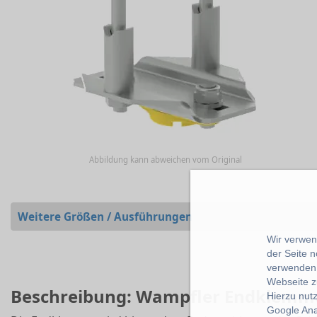
Abbildung kann abweichen vom Original
Weitere Größen / Ausführungen
Wir verwend
der Seite 
verwenden 
Webseite z
Beschreibung: Wampfler Endklemme
Hierzu nut
Google Ana