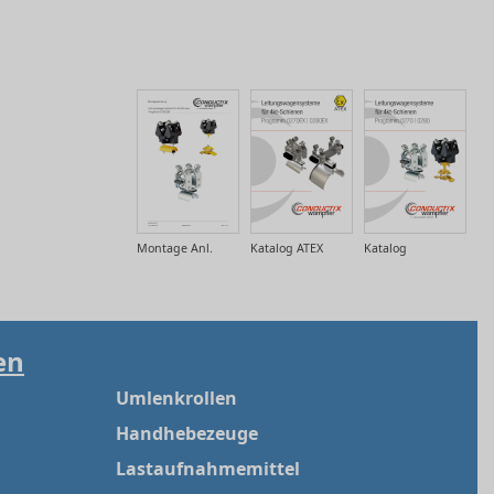
Montage Anl.
Katalog ATEX
Katalog
en
Umlenkrollen
Handhebezeuge
Lastaufnahmemittel