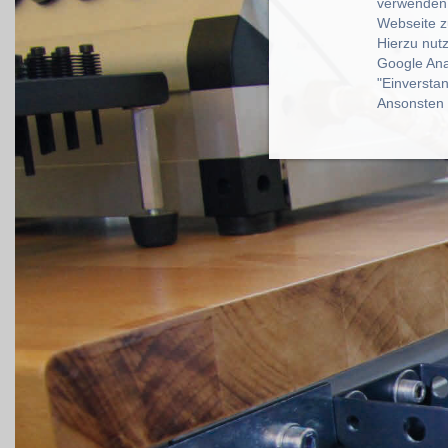
verwenden 
Webseite z
Hierzu nut
Google Ana
"Einverstan
Ansonsten k