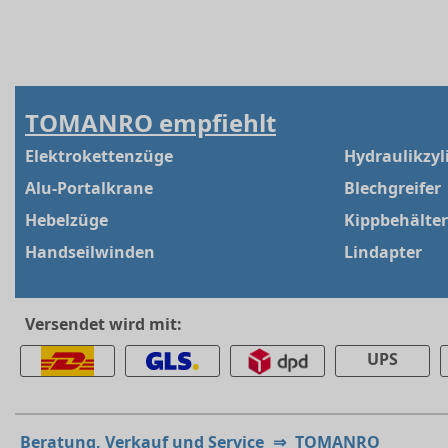
TOMANRO empfiehlt
Elektrokettenzüge
Hydraulikzyl
Alu-Portalkrane
Blechgreifer
Hebelzüge
Kippbehälter
Handseilwinden
Lindapter
Versendet wird mit:
UPS
Beratung, Verkauf und Service
⇒
TOMANRO