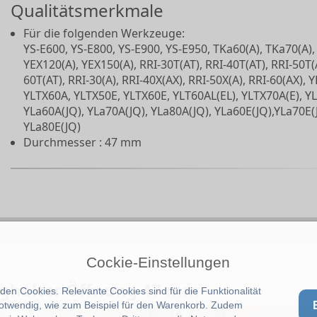
Qualitätsmerkmale
Für die folgenden Werkzeuge:
YS-E600, YS-E800, YS-E900, YS-E950, TKa60(A), TKa70(A),
YEX120(A), YEX150(A), RRI-30T(AT), RRI-40T(AT), RRI-50T(A
60T(AT), RRI-30(A), RRI-40X(AX), RRI-50X(A), RRI-60(AX), 
YLTX60A, YLTX50E, YLTX60E, YLT60AL(EL), YLTX70A(E), YL
YLa60A(JQ), YLa70A(JQ), YLa80A(JQ), YLa60E(JQ),YLa70E(
YLa80E(JQ)
Durchmesser : 47 mm
Cockie-Einstellungen
ughalter Öffnung 47 mm
en Cookies. Relevante Cookies sind für die Funktionalität
notwendig, wie zum Beispiel für den Warenkorb. Zudem