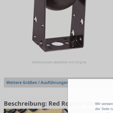
Abbildung kann abweichen vom Original
Weitere Größen / Ausführungen
Beschreibung: Red Rooster Werkze
Wir verwend
der Seite 