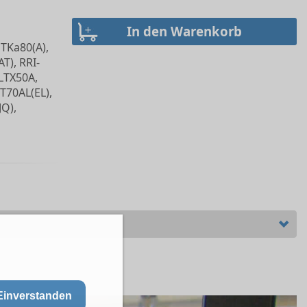
 TKa80(A),
T), RRI-
YLTX50A,
T70AL(EL),
JQ),
Einverstanden