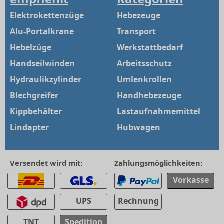
Elektrokettenzüge
Hebezeuge
Alu-Portalkrane
Transport
Hebelzüge
Werkstattbedarf
Handseilwinden
Arbeitsschutz
Hydraulikzylinder
Umlenkrollen
Blechgreifer
Handhebezeuge
Kippbehälter
Lastaufnahmemittel
Lindapter
Hubwagen
Versendet wird mit:
Zahlungsmöglichkeiten:
Vorkasse
UPS
Rechnung
TNT
Spedition