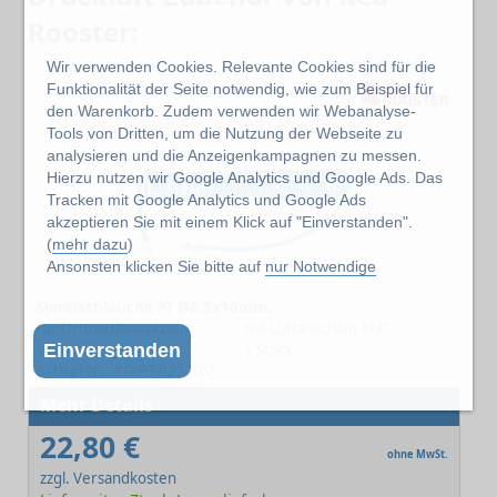
Rooster:
Wir verwenden Cookies. Relevante Cookies sind für die
Funktionalität der Seite notwendig, wie zum Beispiel für
den Warenkorb. Zudem verwenden wir Webanalyse-
Tools von Dritten, um die Nutzung der Webseite zu
analysieren und die Anzeigenkampagnen zu messen.
Hierzu nutzen wir Google Analytics und Google Ads. Das
Tracken mit Google Analytics und Google Ads
akzeptieren Sie mit einem Klick auf "Einverstanden".
(
mehr dazu
)
Ansonsten klicken Sie bitte auf
nur Notwendige
Spiralschläuche PT Ø6.5x10mm L=2.5m
für Druckluftwerkzeug:
mit Luftanschluß 1/4"
Verpackungseinheit:
1 Stück
Einverstanden
Artikel-Nr.: YO-PT-02510SJ
Mehr Details
22,80 €
ohne MwSt.
zzgl. Versandkosten