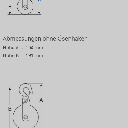
Abmessungen ohne Ösenhaken
Höhe A
-
194 mm
Höhe B
-
191 mm