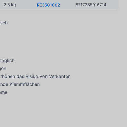
2.5 kg
RE3501002
8717365016714
nsch
möglich
gen
erhöhen das Risiko von Verkanten
gende Klemmflächen
emme