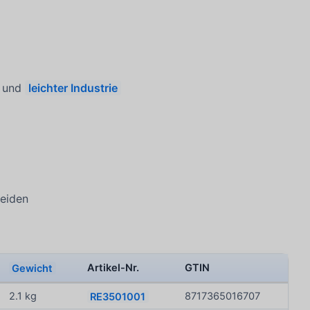
und
leichter Industrie
heiden
Gewicht
Artikel-Nr.
GTIN
2.1 kg
RE3501001
8717365016707