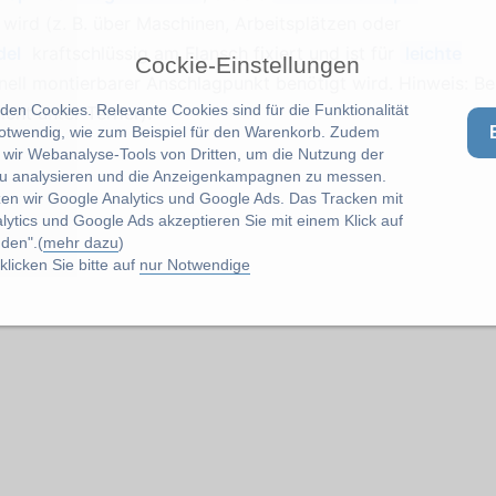
wird (z. B. über Maschinen, Arbeitsplätzen oder
del
kraftschlüssig am Flansch fixiert und ist für
leichte
Cockie-Einstellungen
nell montierbarer Anschlagpunkt benötigt wird. Hinweis: Be
en Cookies. Relevante Cookies sind für die Funktionalität
cht unter Terrier).
notwendig, wie zum Beispiel für den Warenkorb. Zudem
wir Webanalyse-Tools von Dritten, um die Nutzung der
u analysieren und die Anzeigenkampagnen zu messen.
zen wir Google Analytics und Google Ads. Das Tracken mit
lytics und Google Ads akzeptieren Sie mit einem Klick auf
den".(
mehr dazu
)
licken Sie bitte auf
nur Notwendige