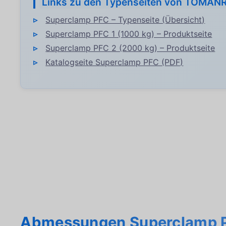
Links zu den Typenseiten von TOMAN
Superclamp PFC – Typenseite (Übersicht)
Superclamp PFC 1 (1000 kg) – Produktseite
Superclamp PFC 2 (2000 kg) – Produktseite
Katalogseite Superclamp PFC (PDF)
Abmessungen Superclamp 