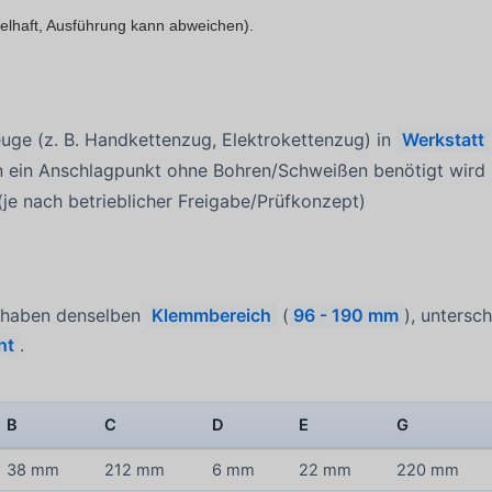
elhaft, Ausführung kann abweichen).
uge (z. B. Handkettenzug, Elektrokettenzug) in
Werkstatt
 ein Anschlagpunkt ohne Bohren/Schweißen benötigt wird
 (je nach betrieblicher Freigabe/Prüfkonzept)
de haben denselben
Klemmbereich
(
96 - 190 mm
), untersc
ht
.
B
C
D
E
G
38 mm
212 mm
6 mm
22 mm
220 mm