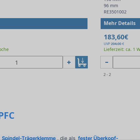
96 mm
RE3501002
Mehr Details
183,60€
UVP
204,00
€
Woche
Lieferzeit: ca. 1
2 - 2
PFC
e
Spindel-Trägerklemme
, die als
fester Überkopf-