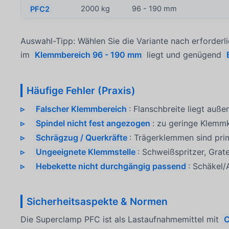
PFC2
2000 kg
96 - 190 mm
Auswahl-Tipp: Wählen Sie die Variante nach erforderl
im
Klemmbereich 96 - 190 mm
liegt und genügend
Häufige Fehler (Praxis)
Falscher Klemmbereich
: Flanschbreite liegt auße
Spindel nicht fest angezogen
: zu geringe Klemm
Schrägzug / Querkräfte
: Trägerklemmen sind pri
Ungeeignete Klemmstelle
: Schweißspritzer, Gra
Hebekette nicht durchgängig passend
: Schäkel
Sicherheitsaspekte & Normen
Die Superclamp PFC ist als Lastaufnahmemittel mit
C