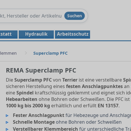
Produkte
Suchen
durchsuchen
statt
Hydraulik
Arbeitsschutz
klemmen
Superclamp PFC
REMA Superclamp PFC
Die
Superclamp PFC
von
Terrier
ist eine verstellbare
Spi
sicheren Herstellung eines
festen Anschlagpunktes
an
eine
Spindel
kraftschlüssig geklemmt und eignet sich id
Hebearbeiten
ohne Bohren oder Schweißen. Die PFC ist 
1000 kg bis 2000 kg
erhältlich und erfüllt
EN 13157
.
Fester Anschlagpunkt
für Hebezeuge und Anschlagm
Schnelle Montage
ohne Bohren oder Schweißen
Verstellbarer Klemmbereich
für unterschiedliche Tr