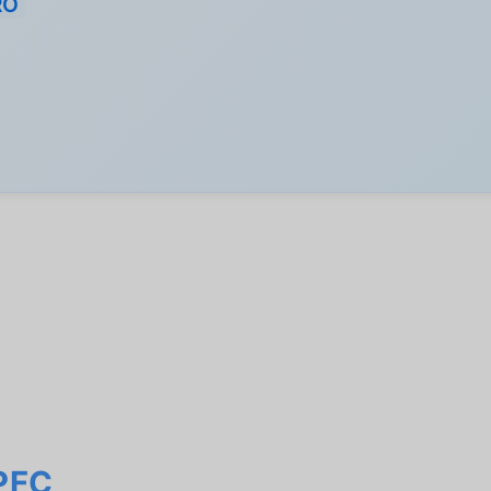
RO
PFC