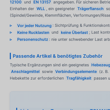
12100
und
EN 13157
angegeben. Für sicheren Betrie
Einhalten der
WLL
, ein geeigneter
Trägerflansch
so
(Spindel/Gewinde, Klemmflächen, Verformungen/Risse
Vor jeder Nutzung
: Sichtprüfung & Funktionskontr
Keine Rucklasten
und
keine Überlast
; Last kon
Personenschutz
: nie unter schwebender Last arb
Passende Artikel & benötigtes Zubehör
Typische Ergänzungen sind ein geeignetes
Hebezeu
Anschlagmittel
sowie
Verbindungselemente
(z. B.
Hebekette zur erforderlichen
Tragfähigkeit
passen u