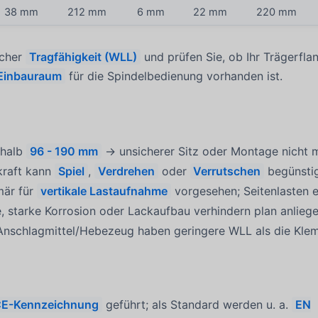
38 mm
212 mm
6 mm
22 mm
220 mm
icher
Tragfähigkeit (WLL)
und prüfen Sie, ob Ihr Trägerfla
Einbauraum
für die Spindelbedienung vorhanden ist.
rhalb
96 - 190 mm
→ unsicherer Sitz oder Montage nicht 
kraft kann
Spiel
,
Verdrehen
oder
Verrutschen
begünsti
mär für
vertikale Lastaufnahme
vorgesehen; Seitenlasten 
te, starke Korrosion oder Lackaufbau verhindern plan anlie
/Anschlagmittel/Hebezeug haben geringere WLL als die Kl
E-Kennzeichnung
geführt; als Standard werden u. a.
EN