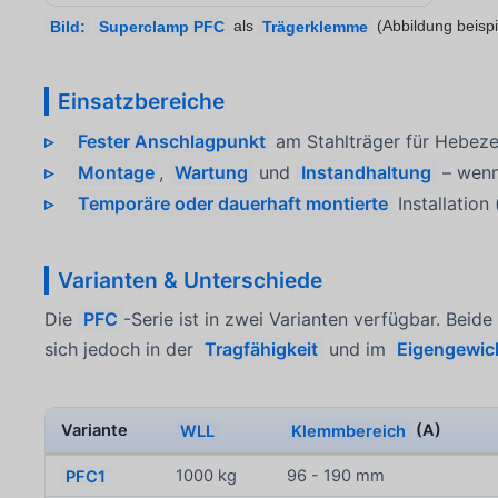
Bild:
Superclamp PFC
als
Trägerklemme
(Abbildung beispi
Einsatzbereiche
Fester Anschlagpunkt
am Stahlträger für Hebeze
Montage
,
Wartung
und
Instandhaltung
– wenn
Temporäre oder dauerhaft montierte
Installation
Varianten & Unterschiede
Die
PFC
-Serie ist in zwei Varianten verfügbar. Bei
sich jedoch in der
Tragfähigkeit
und im
Eigengewic
Variante
WLL
Klemmbereich
(A)
PFC1
1000 kg
96 - 190 mm