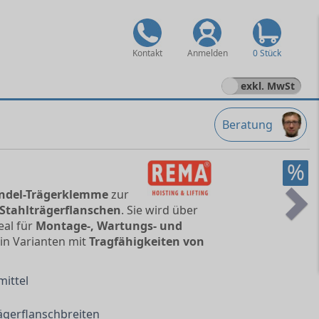
Kontakt
Anmelden
0 Stück
exkl. MwSt
Beratung
%
ndel-Trägerklemme
zur
Stahlträgerflanschen
. Sie wird über
Ne
eal für
Montage-, Wartungs- und
in Varianten mit
Tragfähigkeiten von
ittel
ägerflanschbreiten