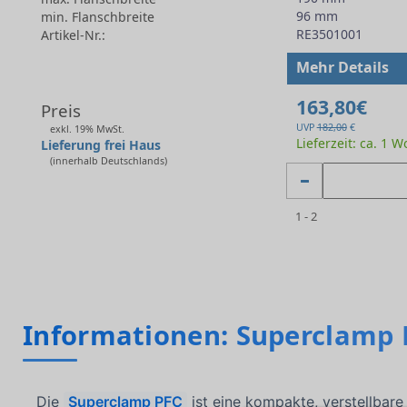
96 mm
min. Flanschbreite
RE3501001
Artikel-Nr.:
-
Mehr Details
163,80€
Preis
UVP
182,00
€
exkl. 19% MwSt.
Lieferzeit: ca. 1 
Lieferung frei Haus
(innerhalb Deutschlands)
1 - 2
Informationen: Superclamp 
Die
Superclamp PFC
ist eine kompakte, verstellbar