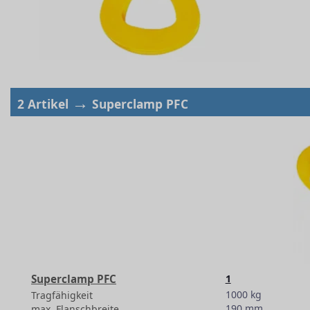
→
2 Artikel
Superclamp PFC
Superclamp PFC
1
1000 kg
Tragfähigkeit
190 mm
max. Flanschbreite