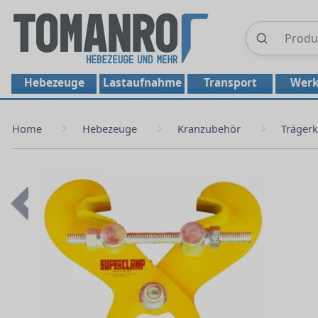
Hebezeuge
Lastaufnahme
Transport
Werk
Home
Hebezeuge
Kranzubehör
Träger
Previous