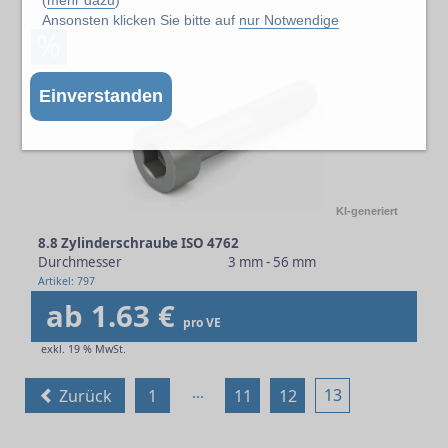
Ansonsten klicken Sie bitte auf
nur Notwendige
%
Einverstanden
KI-generiert
8.8 Zylinderschraube ISO 4762
Durchmesser
3 mm - 56 mm
Artikel: 797
ab 1.63 €
pro VE
exkl. 19 % MwSt.
...
13
Zurück
1
11
12