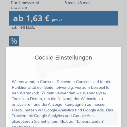
Durchmesser M
5 mm - 48 mm
Artikel: 438
ab 1,63 €
pro VE
exkl. 19% MwSt.
%
Cockie-Einstellungen
Wir verwenden Cookies. Relevante Cookies sind für die
Funktionalität der Seite notwendig, wie zum Beispiel für
KI-generiert
den Warenkorb. Zudem verwenden wir Webanalyse-
Austenite (A2) Flachrundschrauben DIN 603
Tools von Dritten, um die Nutzung der Webseite zu
Durchmesser
5 mm - 16 mm
analysieren und die Anzeigenkampagnen zu messen.
Artikel: 114
Hierzu nutzen wir Google Analytics und Google Ads. Das
ab 1,47 €
Tracken mit Google Analytics und Google Ads
pro VE
akzeptieren Sie mit einem Klick auf "Einverstanden".
(
mehr dazu
)
exkl. 19% MwSt.