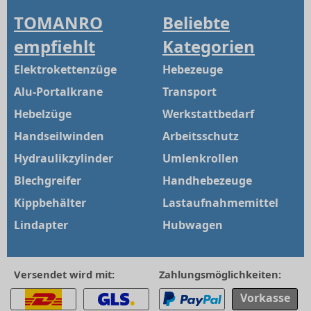
TOMANRO
Beliebte
empfiehlt
Kategorien
Elektrokettenzüge
Hebezeuge
Alu-Portalkrane
Transport
Hebelzüge
Werkstattbedarf
Handseilwinden
Arbeitsschutz
Hydraulikzylinder
Umlenkrollen
Blechgreifer
Handhebezeuge
Kippbehälter
Lastaufnahmemittel
Lindapter
Hubwagen
Versendet wird mit:
Zahlungsmöglichkeiten:
Vorkasse