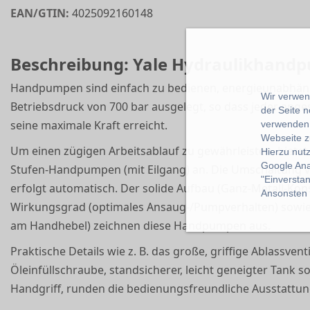
EAN/GTIN:
4025092160148
Beschreibung: Yale Hydraulikhandpu
Handpumpen sind einfach zu bedienen, energieunab­häng
Wir verwend
Betriebsdruck von 700 bar ausgelegt, so dass jeder ange
der Seite 
seine maximale Kraft erreicht.
verwenden 
Webseite z
Um einen zügigen Arbeitsablauf zu gewährleisten, bietet Y
Hierzu nut
Google Ana
Stufen-Handpumpen (mit Eilgang) an. Die Umschaltung von
"Einverstan
erfolgt automatisch. Der solide Aufbau (Ganz-Metall-Kons
Ansonsten k
Wirkungsgrad (optimales Ansaug-/Pumpverhalten) sowie 
am Handhebel) zeichnen diese Handpumpen aus.
Praktische Details wie z. B. das große, griffige Ablassventi
Öleinfüllschraube, standsicherer, leicht geneigter Tank
Handgriff, runden die bedienungsfreundliche Ausstattun