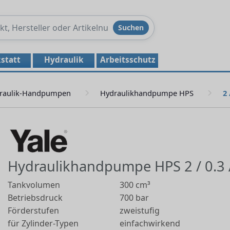
Produkte
Suchen
durchsuchen
statt
Hydraulik
Arbeitsschutz
raulik-Handpumpen
Hydraulikhandpumpe HPS
2 
Hydraulikhandpumpe HPS 2 / 0.3
Tankvolumen
300 cm³
Betriebsdruck
700 bar
Förderstufen
zweistufig
für Zylinder-Typen
einfachwirkend