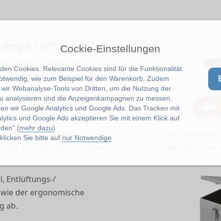
mpe HPS 2 / 0.3 A
Cockie-Einstellungen
ig und für einen max.
en Cookies. Relevante Cookies sind für die Funktionalität
schlossene Hydraulikzylinder
notwendig, wie zum Beispiel für den Warenkorb. Zudem
wir Webanalyse-Tools von Dritten, um die Nutzung der
u analysieren und die Anzeigenkampagnen zu messen.
ale fast ausschließlich 2-
zen wir Google Analytics und Google Ads. Das Tracken mit
lytics und Google Ads akzeptieren Sie mit einem Klick auf
 der 1. auf die 2. Stufe
den".(
mehr dazu
)
truktion), ein hoher
Der Bodenrahm
licken Sie bitte auf
nur Notwendige
gute Handlichkeit (Tragöse
dem Bediener e
l, Entlüftungs-/
 sowie der ergonomische
g ab.