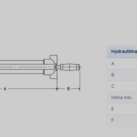
Hydraulikh
A
B
C
Höhe min.
E
F