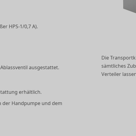
er HPS-1/0,7 A).
Die Transportki
sämtliches Zub
blassventil ausgestattet.
Verteiler lass
attung erhältlich.
hen der Handpumpe und dem