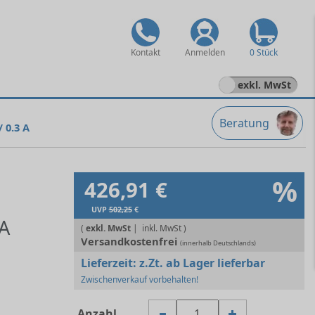
Kontakt
Anmelden
0 Stück
exkl. MwSt
Beratung
/ 0.3 A
%
426,91 €
UVP
502,25
€
 A
(
exkl. MwSt
|
Versandkostenfrei
(innerhalb Deutschlands)
Lieferzeit:
z.Zt. ab Lager lieferbar
Zwischenverkauf vorbehalten!
Anzahl