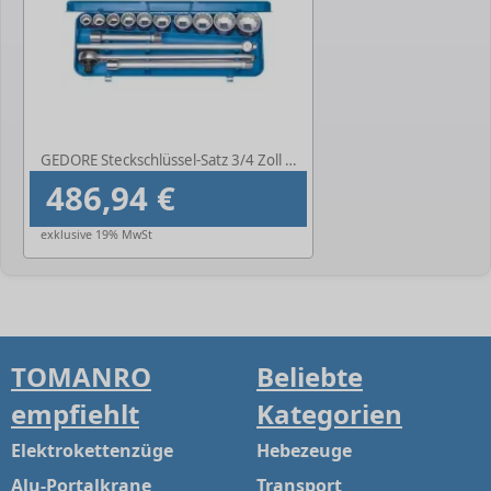
GEDORE Steckschlüssel-Satz 3/4 Zoll UD 32
486,94 €
exklusive 19% MwSt
TOMANRO
Beliebte
empfiehlt
Kategorien
Elektrokettenzüge
Hebezeuge
Alu-Portalkrane
Transport