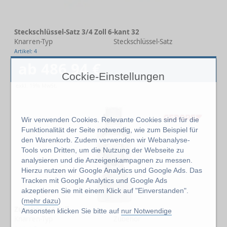
Steckschlüssel-Satz 3/4 Zoll 6-kant 32
Knarren-Typ
Steckschlüssel-Satz
Artikel: 4
ab 486,94 €
Cockie-Einstellungen
exkl. 19% MwSt.
Wir verwenden Cookies. Relevante Cookies sind für die
Funktionalität der Seite notwendig, wie zum Beispiel für
den Warenkorb. Zudem verwenden wir Webanalyse-
Tools von Dritten, um die Nutzung der Webseite zu
analysieren und die Anzeigenkampagnen zu messen.
Hierzu nutzen wir Google Analytics und Google Ads. Das
Tracken mit Google Analytics und Google Ads
akzeptieren Sie mit einem Klick auf "Einverstanden".
(
mehr dazu
)
Zubehör 3/4 Zoll
Ansonsten klicken Sie bitte auf
nur Notwendige
Knarren-Typ
Zubehör