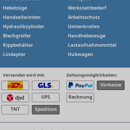
Hebelzüge
Werkstattbedarf
Handseilwinden
Arbeitsschutz
Hydraulikzylinder
Umlenkrollen
Blechgreifer
Handhebezeuge
Kippbehälter
Lastaufnahmemittel
Lindapter
Hubwagen
Versendet wird mit:
Zahlungsmöglichkeiten:
Vorkasse
UPS
Rechnung
TNT
Spedition