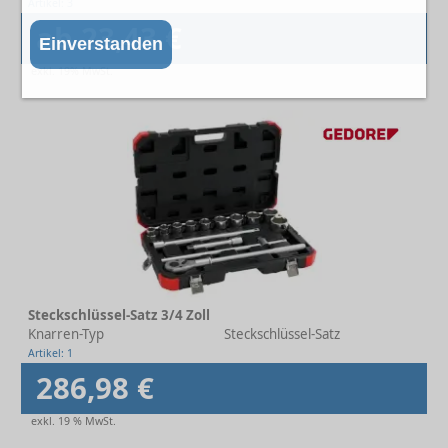
Artikel: 3
ab 23,43 €
Einverstanden
exkl. 19% MwSt.
Steckschlüssel-Satz 3/4 Zoll
Knarren-Typ
Steckschlüssel-Satz
Artikel: 1
286,98 €
exkl. 19 % MwSt.