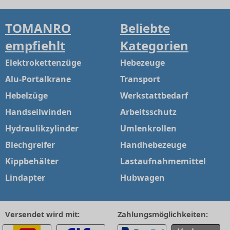
TOMANRO
Beliebte
empfiehlt
Kategorien
Elektrokettenzüge
Hebezeuge
Alu-Portalkrane
Transport
Hebelzüge
Werkstattbedarf
Handseilwinden
Arbeitsschutz
Hydraulikzylinder
Umlenkrollen
Blechgreifer
Handhebezeuge
Kippbehälter
Lastaufnahmemittel
Lindapter
Hubwagen
Versendet wird mit:
Zahlungsmöglichkeiten: