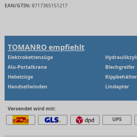
EAN/GTIN:
8717365151217
TOMANRO empfiehlt
Elektrokettenzüge
Hydraulikzyl
Alu-Portalkrane
Blechgreifer
Hebelzüge
Kippbehälter
Handseilwinden
Lindapter
Versendet wird mit:
UPS