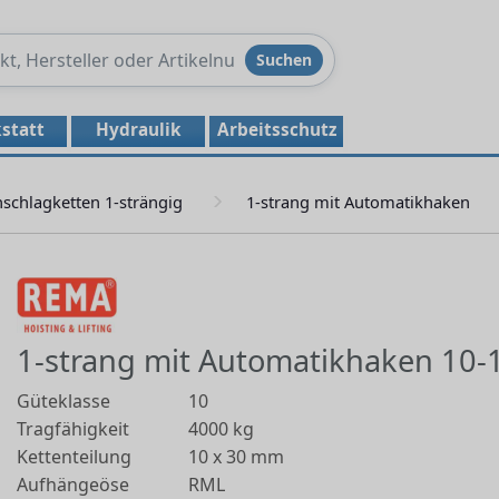
Produkte
Suchen
durchsuchen
statt
Hydraulik
Arbeitsschutz
schlagketten 1-strängig
1-strang mit Automatikhaken
1-strang mit Automatikhaken 10-
Güteklasse
10
Tragfähigkeit
4000 kg
Kettenteilung
10 x 30 mm
Aufhängeöse
RML